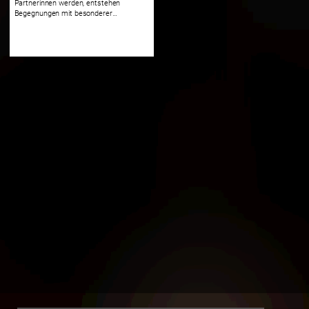
Partnerinnen werden, entstehen
Begegnungen mit besonderer
Intensität. Im Rahmen der
Förderreihe „Jazz Heroes“ trifft die
Hamburger Sängerin San Glaser auf
die niederländische Mundharmonika-
Virtuosin Hermine Deurloo.