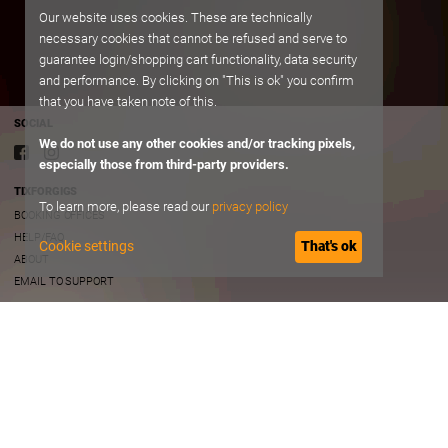
Our website uses cookies. These are technically
necessary cookies that cannot be refused and serve to
guarantee login/shopping cart functionality, data security
and performance. By clicking on "This is ok" you confirm
that you have taken note of this.
SOCIAL
We do not use any other cookies and/or tracking pixels,
especially those from third-party providers.
TIXFORGIGS
To learn more, please read our
privacy policy
BOOKING OFFICES
HELP/FAQ
Cookie settings
That's ok
ABOUT
EMAIL TO SUPPORT
TERMS OF USE
TERMS AND CONDITIONS
PRIVACY
IMPRINT
B2B