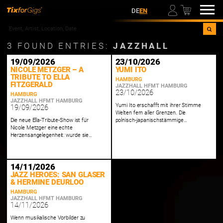
00
DE
EN
3
FOUND ENTRIES:
JAZZHALL
19/09/2026
23/10/2026
NICOLE METZGER – A
YUMI ITO
TRIBUTE TO ELLA
HAMBURG
FITZGERALD
JAZZHALL HFMT HAMBURG
23/10/2026
HAMBURG
JAZZHALL HFMT HAMBURG
Yumi Ito erschafft mit ihrer Stimme
19/09/2026
Welten fern aller Grenzen. Die
Die neue Ella-Tribute-Show ist für
polnisch-japanischstämmige
Nicole Metzger eine echte
Schweizerin gilt als eine der
Herzensangelegenheit: wurde sie
herausragendsten Vertreterinnen
doch wegen Ella Fitzgerald
der Gesangsimprovisation und
Jazzsängerin!
bewegt sich mühelos zwischen
Genres.
14/11/2026
JAZZ HEROES: SAN GLASER
& HERMINE DEURLOO
HAMBURG
JAZZHALL HFMT HAMBURG
14/11/2026
Wenn musikalische Vorbilder zu