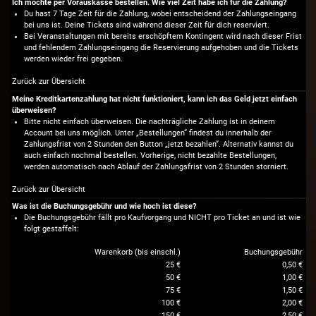
Ich möchte per Vorauskasse bestellen. Wie viel Zeit habe ich für die Zahlung?
Du hast 7 Tage Zeit für die Zahlung, wobei entscheidend der Zahlungseingang
bei uns ist. Deine Tickets sind während dieser Zeit für dich reserviert.
Bei Veranstaltungen mit bereits erschöpftem Kontingent wird nach dieser Frist
und fehlendem Zahlungseingang die Reservierung aufgehoben und die Tickets
werden wieder frei gegeben.
Zurück zur Übersicht
Meine Kreditkartenzahlung hat nicht funktioniert, kann ich das Geld jetzt einfach
überweisen?
Bitte nicht einfach überweisen. Die nachträgliche Zahlung ist in deinem
Account bei uns möglich. Unter „Bestellungen“ findest du innerhalb der
Zahlungsfrist von 2 Stunden den Button „jetzt bezahlen“. Alternativ kannst du
auch einfach nochmal bestellen. Vorherige, nicht bezahlte Bestellungen,
werden automatisch nach Ablauf der Zahlungsfrist von 2 Stunden storniert.
Zurück zur Übersicht
Was ist die Buchungsgebühr und wie hoch ist diese?
Die Buchungsgebühr fällt pro Kaufvorgang und NICHT pro Ticket an und ist wie
folgt gestaffelt:
Warenkorb (bis einschl.)
Buchungsgebühr
25 €
0,50 €
50 €
1,00 €
75 €
1,50 €
100 €
2,00 €
150 €
2,50 €