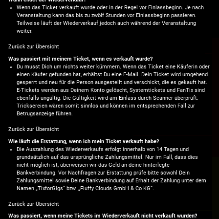
Wenn das Ticket verkauft wurde oder in der Regel vor Einlassbeginn. Je nach
Veranstaltung kann das bis zu zwölf Stunden vor Einlassbeginn passieren.
Teilweise läuft der Wiederverkauf jedoch auch während der Veranstaltung
weiter.
Zurück zur Übersicht
Was passiert mit meinem Ticket, wenn es verkauft wurde?
Du musst Dich um nichts weiter kümmern. Wenn das Ticket eine Käuferin oder
einen Käufer gefunden hat, erhältst Du eine E-Mail. Dein Ticket wird umgehend
gesperrt und neu für die Person ausgestellt und verschickt, die es gekauft hat.
E-Tickets werden aus Deinem Konto gelöscht, Systemtickets und FanTix sind
ebenfalls ungültig. Die Gültigkeit wird am Einlass durch Scanner überprüft.
Tricksereien wären somit sinnlos und können im entsprechenden Fall zur
Betrugsanzeige führen.
Zurück zur Übersicht
Wie läuft die Erstattung, wenn ich mein Ticket verkauft habe?
Die Auszahlung des Wiederverkaufs erfolgt innerhalb von 14 Tagen und
grundsätzlich auf das ursprüngliche Zahlungsmittel. Nur im Fall, dass dies
nicht möglich ist, überweisen wir das Geld an deine hinterlegte
Bankverbindung. Vor Nachfragen zur Erstattung prüfe bitte sowohl Dein
Zahlungsmittel sowie Deine Bankverbindung auf Erhalt der Zahlung unter dem
Namen „TixforGigs“ bzw. „Fluffy Clouds GmbH & Co KG“.
Zurück zur Übersicht
Was passiert, wenn meine Tickets im Wiederverkauft nicht verkauft wurden?