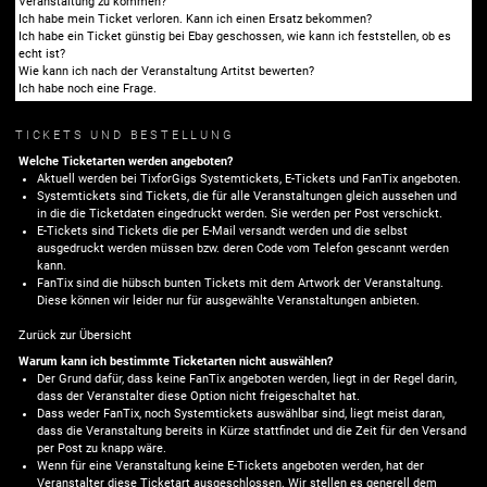
Veranstaltung zu kommen?
Ich habe mein Ticket verloren. Kann ich einen Ersatz bekommen?
Ich habe ein Ticket günstig bei Ebay geschossen, wie kann ich feststellen, ob es
echt ist?
Wie kann ich nach der Veranstaltung Artitst bewerten?
Ich habe noch eine Frage.
TICKETS UND BESTELLUNG
Welche Ticketarten werden angeboten?
Aktuell werden bei TixforGigs Systemtickets, E-Tickets und FanTix angeboten.
Systemtickets sind Tickets, die für alle Veranstaltungen gleich aussehen und
in die die Ticketdaten eingedruckt werden. Sie werden per Post verschickt.
E-Tickets sind Tickets die per E-Mail versandt werden und die selbst
ausgedruckt werden müssen bzw. deren Code vom Telefon gescannt werden
kann.
FanTix sind die hübsch bunten Tickets mit dem Artwork der Veranstaltung.
Diese können wir leider nur für ausgewählte Veranstaltungen anbieten.
Zurück zur Übersicht
Warum kann ich bestimmte Ticketarten nicht auswählen?
Der Grund dafür, dass keine FanTix angeboten werden, liegt in der Regel darin,
dass der Veranstalter diese Option nicht freigeschaltet hat.
Dass weder FanTix, noch Systemtickets auswählbar sind, liegt meist daran,
dass die Veranstaltung bereits in Kürze stattfindet und die Zeit für den Versand
per Post zu knapp wäre.
Wenn für eine Veranstaltung keine E-Tickets angeboten werden, hat der
Veranstalter diese Ticketart ausgeschlossen. Wir stellen es generell dem