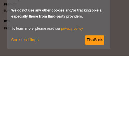
PRIVACY
We do not use any other cookies and/or tracking pixels,
IMPRINT
especially those from third-party providers.
B2B
To learn more, please read our
privacy policy
PROMOTER ACCOUNT
Cookie settings
That's ok