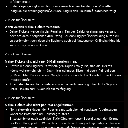
erfolgen muss.
In der Regel genügt also das Einwurfeinschreiben, bei dem der Zusteller
lediglich die ordnungsgemäße Zustellung in den Hausbriefkasten bestätigt.
Zurück zur Übersicht
Wann werden meine Tickets versandt?
Deine Tickets werden in der Regel am Tag des Zahlungseinganges versandt
oder am darauf folgenden Arbeitstag. Bei Zahlung per Überweisung bitten wir
zu berücksichtigen, dass die Buchung auch bei Nutzung von Onlinebanking bis
zu drei Tagen dauern kann.
Zurück zur Übersicht
Meine Tickets sind nicht per E-Mail angekommen.
Sofern die Zahlung bereits vor einigen Tagen erfolgt ist, sind die Tickets
höchstwahrscheinlich im Spamfilter gelandet. Bitte in diesem Fall bei den
großen E-Mail-Providern, wie Googlemail.com auch den Spamfilter direkt beim
Provider prüfen.
Alternativ stehen die Tickets auch online nach dem Login bei TixforGigs.com
unter Tickets zum Ausdruck zur Verfügung.
Zurück zur Übersicht
Meine Tickets sind nicht per Post angekommen.
Normalerweise dauert der Postversand zwischen ein und zwei Arbeitstagen,
wobei die Post auch am Samstag zustellt.
Bitte zunächst nach Login bei TixforGigs.com unter Bestellungen den Status
der Bestellung prüfen. Wenn dieser bereits seit einigen Tagen abgeschlossen
lautet, bitte zunächst im eigenen Haushalt fragen, ob jemand die Sendung aus