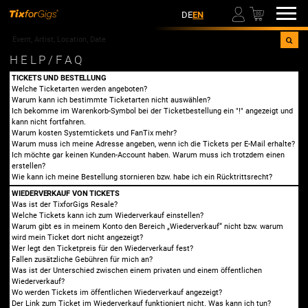
00
DE
EN
HELP/FAQ
TICKETS UND BESTELLUNG
Welche Ticketarten werden angeboten?
Warum kann ich bestimmte Ticketarten nicht auswählen?
Ich bekomme im Warenkorb-Symbol bei der Ticketbestellung ein "!" angezeigt und
kann nicht fortfahren.
Warum kosten Systemtickets und FanTix mehr?
Warum muss ich meine Adresse angeben, wenn ich die Tickets per E-Mail erhalte?
Ich möchte gar keinen Kunden-Account haben. Warum muss ich trotzdem einen
erstellen?
Wie kann ich meine Bestellung stornieren bzw. habe ich ein Rücktrittsrecht?
WIEDERVERKAUF VON TICKETS
Was ist der TixforGigs Resale?
Welche Tickets kann ich zum Wiederverkauf einstellen?
Warum gibt es in meinem Konto den Bereich „Wiederverkauf“ nicht bzw. warum
wird mein Ticket dort nicht angezeigt?
Wer legt den Ticketpreis für den Wiederverkauf fest?
Fallen zusätzliche Gebühren für mich an?
Was ist der Unterschied zwischen einem privaten und einem öffentlichen
Wiederverkauf?
Wo werden Tickets im öffentlichen Wiederverkauf angezeigt?
Der Link zum Ticket im Wiederverkauf funktioniert nicht. Was kann ich tun?