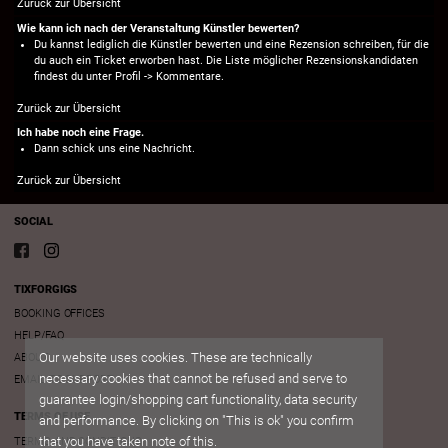
Zurück zur Übersicht
Wie kann ich nach der Veranstaltung Künstler bewerten?
Du kannst lediglich die Künstler bewerten und eine Rezension schreiben, für die
du auch ein Ticket erworben hast. Die Liste möglicher Rezensionskandidaten
findest du unter Profil -> Kommentare.
Zurück zur Übersicht
Ich habe noch eine Frage.
Dann schick uns eine
Nachricht.
Zurück zur Übersicht
SOCIAL
TIXFORGIGS
BOOKING OFFICES
HELP/FAQ
Our website uses cookies. These are technically
ABOUT
necessary cookies that cannot be refused and serve to
EMAIL TO SUPPORT
guarantee login/shopping cart functionality, data security
TERMS OF USE
and performance. By clicking on "This is ok" you confirm
that you have taken note of this.
TERMS AND CONDITIONS