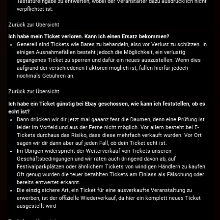
Tastatureingabe zu entwerten, wobei der Veranstalter dazu ausdrücklich nicht
verpflichtet ist.
Zurück zur Übersicht
Ich habe mein Ticket verloren. Kann ich einen Ersatz bekommen?
Generell sind Tickets wie Bares zu behandeln, also vor Verlust zu schützen. In
einigen Ausnahmefällen besteht jedoch die Möglichkeit, ein verlustig
gegangenes Ticket zu sperren und dafür ein neues auszustellen. Wenn dies
aufgrund der verschiedenen Faktoren möglich ist, fallen hierfür jedoch
nochmals Gebühren an.
Zurück zur Übersicht
Ich habe ein Ticket günstig bei Ebay geschossen, wie kann ich feststellen, ob es
echt ist?
Dann drücken wir dir jetzt mal gaaanz fest die Daumen, denn eine Prüfung ist
leider im Vorfeld und aus der Ferne nicht möglich. Vor allem besteht bei E-
Tickets durchaus das Risiko, dass diese mehrfach verkauft wurden. Vor Ort
sagen wir dir dann aber auf jeden Fall, ob dein Ticket echt ist.
Im Übrigen widerspricht der Weiterverkauf von Tickets unseren
Geschäftsbedingungen und wir raten auch dringend davon ab, auf
Festivalparkplätzen oder ähnlichem Tickets von windigen Händlern zu kaufen.
Oft genug wurden die teuer bezahlten Tickets am Einlass als Fälschung oder
bereits entwertet erkannt.
Die einzig sichere Art, ein Ticket für eine ausverkaufte Veranstaltung zu
erwerben, ist der offizielle Wiederverkauf, da hier ein komplett neues Ticket
ausgestellt wird