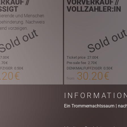
RKAUF //
VORVERKAUF //
SIGT
VOLLZAHLER:IN
udierende und Menschen
behinderung. Nachweis
end vorzeigen.
Sold out
Sold ou
7.00 €
Ticket price
27.00 €
.70 €
Pre-sale fee
2.70 €
FZIGER
0.50 €
DENKMALFUFFZIGER
0.50 €
.20 €
30.20 €
from
INFORMATIO
Ein Trommernachtssaum | nach