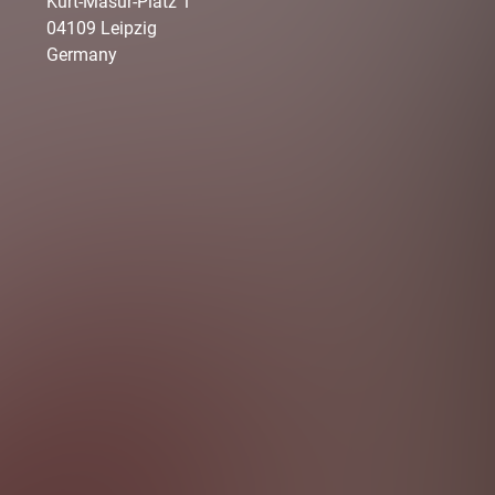
Kurt-Masur-Platz
1
04109
Leipzig
Germany