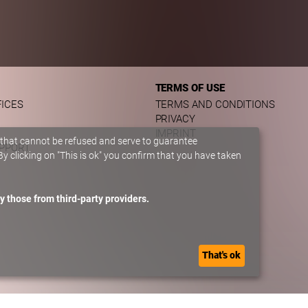
TERMS OF USE
FICES
TERMS AND CONDITIONS
PRIVACY
IMPRINT
 that cannot be refused and serve to guarantee
UPPORT
y clicking on "This is ok" you confirm that you have taken
y those from third-party providers.
That's ok