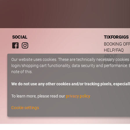
SOCIAL
TIXFORGIGS
BOOKING OF
HELP/FAQ
ABOUT
Our website uses cookies. These are technically necessary cookies
EMAIL TO S
login/shopping cart functionality, data security and performance. B
note of this.
We do not use any other cookies and/or tracking pixels, especiall
To learn more, please read our
privacy policy
Cookie settings