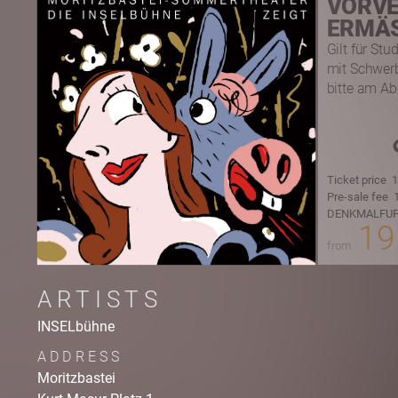
VORVE
ERMÄS
Gilt für St
mit Schwer
bitte am Ab
Ticket price
1
Pre-sale fee
1
DENKMALFUF
19
from
ARTISTS
INSELbühne
ADDRESS
Moritzbastei