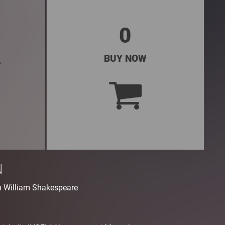
0
t
BUY NOW
N
 William Shakespeare