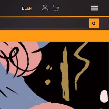
00
DE
EN