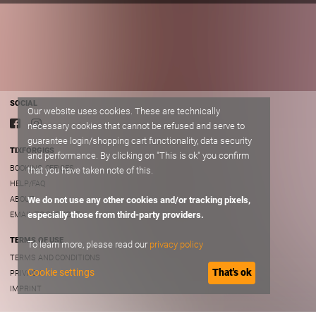
SOCIAL
Our website uses cookies. These are technically
necessary cookies that cannot be refused and serve to
guarantee login/shopping cart functionality, data security
TIXFORGIGS
and performance. By clicking on "This is ok" you confirm
BOOKING OFFICES
that you have taken note of this.
HELP/FAQ
ABOUT
We do not use any other cookies and/or tracking pixels,
especially those from third-party providers.
EMAIL TO SUPPORT
TERMS OF USE
To learn more, please read our
privacy policy
TERMS AND CONDITIONS
Cookie settings
That's ok
PRIVACY
IMPRINT
B2B