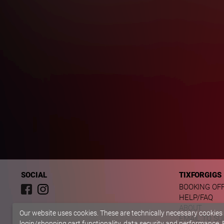
SOCIAL
TIXFORGIGS
BOOKING OF
HELP/FAQ
ABOUT
Our website uses cookies. These are technically necessary cookies
EMAIL TO S
login/shopping cart functionality, data security and performance. B