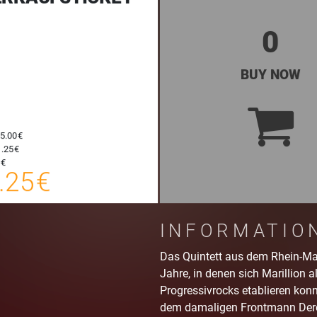
0
BUY NOW
5.00 €
.25 €
27.25 €
 €
.25 €
E-TICKET
Plus Booking Fee
INFORMATIO
Das Quintett aus dem Rhein-Mai
Jahre, in denen sich Marillion 
Progressivrocks etablieren konn
dem damaligen Frontmann Derek