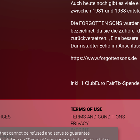
Auch heute noch gibt es viele ei
zwischen 1981 und 1988 entsta
Die FORGOTTEN SONS wurden vo
bezeichnet, da sie die Zuhörer d
zurückversetzen. „Eine bessere 
Darmstädter Echo im Anschluss 
https://www.forgottensons.de
Inkl. 1 ClubEuro FairTix-Spende 
TERMS OF USE
FICES
TERMS AND CONDITIONS
PRIVACY
IMPRINT
 that cannot be refused and serve to guarantee
UPPORT
y clicking on "This is ok" you confirm that you have taken