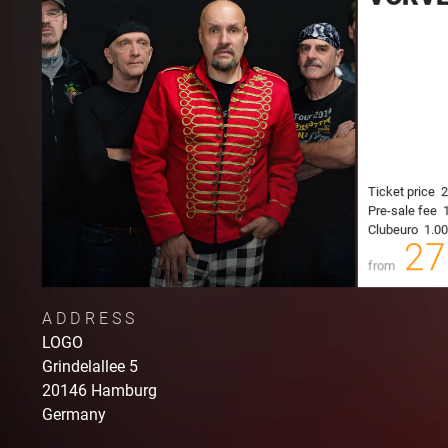
Ticket price
2
Pre-sale fee
1
Clubeuro
1.00
00
27
from
ADDRESS
LOGO
Grindelallee
5
20146
Hamburg
Germany