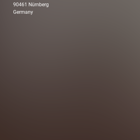
90461
Nürnberg
Germany