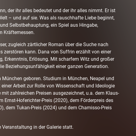
n, der ihr alles bedeutet und der ihr alles nimmt. Er ist
 Welt – und auf sie. Was als rauschhafte Liebe beginnt,
nd Selbstbehauptung, ein Spiel aus Hingabe,
em Kräftemessen.
ser, zugleich zärtlicher Roman über die Suche nach
ns zerstören kann. Dana von Suffrin erzählt von einer
ung, Erkenntnis, Erlösung. Mit scharfem Witz und großer
e die Beziehungsunfähigkeit einer ganzen Generation.
n München geboren. Studium in München, Neapel und
einer Arbeit zur Rolle von Wissenschaft und Ideologie
 mit zahlreichen Preisen ausgezeichnet, u.a. dem Klaus-
 Ernst-Hoferichter-Preis (2020), dem Förderpreis des
020), dem Tukan-Preis (2024) und dem Chamisso-Preis
 Veranstaltung in der Galerie statt.