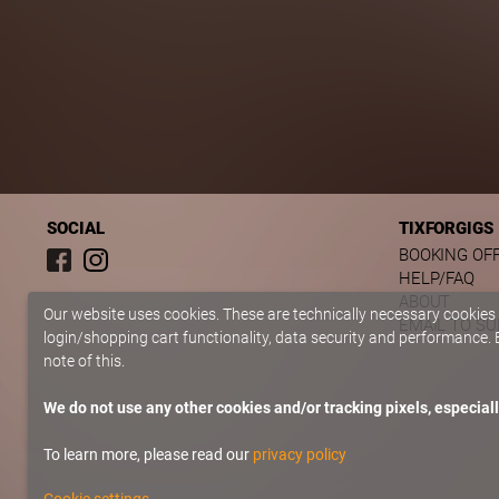
SOCIAL
TIXFORGIGS
BOOKING OF
HELP/FAQ
ABOUT
Our website uses cookies. These are technically necessary cookies
EMAIL TO S
login/shopping cart functionality, data security and performance. B
note of this.
We do not use any other cookies and/or tracking pixels, especiall
To learn more, please read our
privacy policy