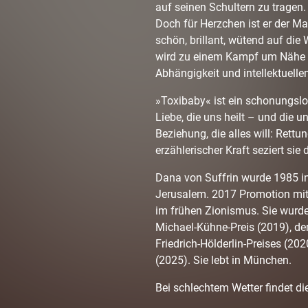
auf seinen Schultern zu tragen.
Doch für Herzchen ist er der Man
schön, brillant, wütend auf die
wird zu einem Kampf um Nähe u
Abhängigkeit und intellektuell
»Toxibaby« ist ein schonungslo
Liebe, die uns heilt – und die u
Beziehung, die alles will: Rett
erzählerischer Kraft seziert si
Dana von Suffrin wurde 1985 i
Jerusalem. 2017 Promotion mit 
im frühen Zionismus. Sie wurde
Michael-Kühne-Preis (2019), dem
Friedrich-Hölderlin-Preises (2
(2025). Sie lebt in München.
Bei schlechtem Wetter findet die