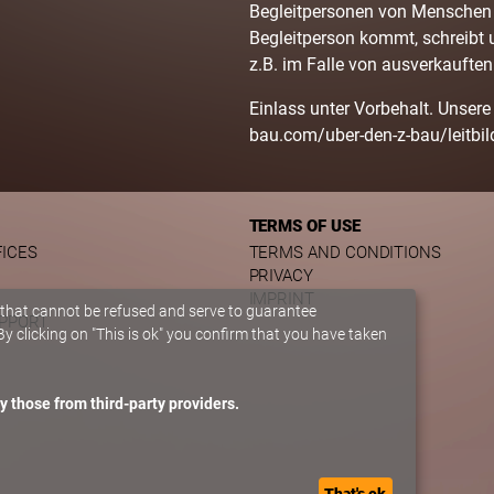
Begleitpersonen von Menschen m
Begleitperson kommt, schreibt 
z.B. im Falle von ausverkauften 
Einlass unter Vorbehalt. Unsere 
bau.com/uber-den-z-bau/leitbi
TERMS OF USE
FICES
TERMS AND CONDITIONS
PRIVACY
IMPRINT
 that cannot be refused and serve to guarantee
UPPORT
y clicking on "This is ok" you confirm that you have taken
y those from third-party providers.