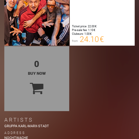
24.10 €
00
E-TICKET
Ticket price
22.00 €
24.35 €
Pre-sale fee
1.10 €
00
Clubeuro
1.00 €
SYSTEMTICKET
24.10 €
from
Plus Booking Fee
0
BUY NOW
ARTISTS
GRUPPA KARL-MARX-STADT
ADDRESS
NOCHTWACHE