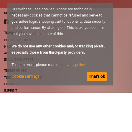
Our website uses cookies. These are technically
SOCIAL
necessary cookies that cannot be refused and serve to
guarantee login/shopping cart functionality, data security
and performance. By clicking on "This is ok" you confirm
TIXFORGIGS
that you have taken note of this.
BOOKING OFFICES
We do not use any other cookies and/or tracking pixels,
HELP/FAQ
especially those from third-party providers.
ABOUT
EMAIL TO SUPPORT
To learn more, please read our
privacy policy
TERMS OF USE
Cookie settings
That's ok
TERMS AND CONDITIONS
PRIVACY
IMPRINT
B2B
PROMOTER ACCOUNT