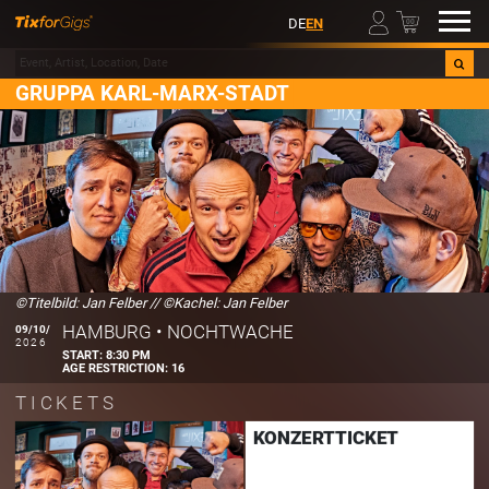
00
DE
EN
GRUPPA KARL-MARX-STADT
©Titelbild: Jan Felber
//
©Kachel: Jan Felber
HAMBURG
•
NOCHTWACHE
09/10/
2026
START:
8:30 PM
AGE RESTRICTION:
16
TICKETS
KONZERTTICKET