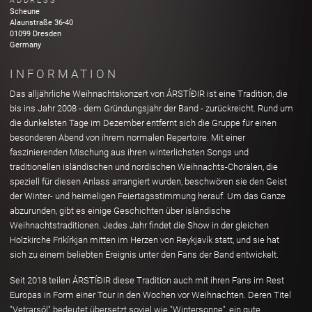
ADDRESS
Scheune
Alaunstraße
36-40
01099
Dresden
Germany
INFORMATION
Das alljährliche Weihnachtskonzert von ÁRSTÍÐIR ist eine Tradition, die
bis ins Jahr 2008 - dem Gründungsjahr der Band - zurückreicht. Rund um
die dunkelsten Tage im Dezember entfernt sich die Gruppe für einen
besonderen Abend von ihrem normalen Repertoire. Mit einer
faszinierenden Mischung aus ihren winterlichsten Songs und
traditionellen isländischen und nordischen Weihnachts-Chorälen, die
speziell für diesen Anlass arrangiert wurden, beschwören sie den Geist
der Winter- und heimeligen Feiertagsstimmung herauf. Um das Ganze
abzurunden, gibt es einige Geschichten über isländische
Weihnachtstraditionen. Jedes Jahr findet die Show in der gleichen
Holzkirche Frikírkjan mitten im Herzen von Reykjavík statt, und sie hat
sich zu einem beliebten Ereignis unter den Fans der Band entwickelt.
Seit 2018 teilen ÁRSTÍÐIR diese Tradition auch mit ihren Fans im Rest
Europas in Form einer Tour in den Wochen vor Weihnachten. Deren Titel
"Vetrarsól" bedeutet übersetzt soviel wie "Wintersonne", ein gute