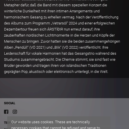
Metapher dafür, daß die Band mit diesem speziellen Konzert die
winterliche Dunkelheit mit ihren intimen Arrangements und
harmonischem Gesang zu erhellen vermag. Nach der Veröffentlichung
des Albums zum Programm „Vetrarsól“ 2024 und einer erfolgreichen
Dezembertour freuen sich ÁRSTÍÐIR nun erneut darauf, ihre
zauberhaften nordischen Lichtmomente in die Herzen und Köpfe der
Menschen zu bringen. Zuvor hatten sie die beiden zusammengehörigen
Alben „Pendúll“ (VÖ 2021) und „Blik“ (VÖ 2022) veröffentlicht. Ihre
Leidenschaft für vokale Harmonien hat das Gesangstrio während des
Studiums zusammengebracht. Die Chemie stimmt, sie sind fast wie
Brüder geworden und tragen ihren von isländischen Traditionen
geprägten Pop, akustisch oder elektronisch unterlegt, in die Welt.
SOCIAL
Our website uses cookies. These are technically
TIXFORGIGS
necessary cookies that cannot be refused and serve to