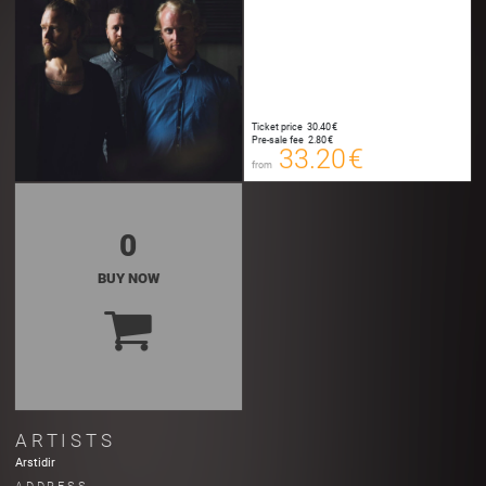
33.20 €
00
E-TICKET
33.45 €
Ticket price
30.40 €
00
Pre-sale fee
2.80 €
SYSTEMTICKET
33.20 €
from
Plus Booking Fee
0
BUY NOW
ARTISTS
Arstidir