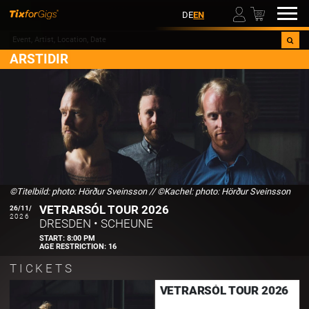
00
DE
EN
ARSTIDIR
©Titelbild: photo: Hörður Sveinsson
//
©Kachel: photo: Hörður Sveinsson
VETRARSÓL TOUR 2026
26/11/
2026
DRESDEN
•
SCHEUNE
START:
8:00 PM
AGE RESTRICTION:
16
TICKETS
VETRARSÓL TOUR 2026