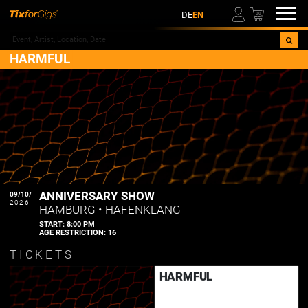
00
DE
EN
HARMFUL
ANNIVERSARY SHOW
09/10/
2026
HAMBURG
•
HAFENKLANG
START:
8:00 PM
AGE RESTRICTION:
16
TICKETS
HARMFUL