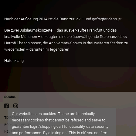
Nach der Auflösung 2014 ist die Band zurück – und gefragter denn je:
Die zwei Jubiläumskonzerte – das ausverkaufte Frankfurt und das
knallvolle München – erzeugten eine so überwältigende Resonanz, dass
Harmful beschlossen, die Anniversary-Shows in drei weiteren Städten zu
wiederholen – darunter im legendären
Hafenklang.
SOCIAL
Our website uses cookies. These are technically
TIXFORGIGS
necessary cookies that cannot be refused and serve to
BOOKING OFFICES
guarantee login/shopping cart functionality, data security
HELP/FAQ
and performance. By clicking on "This is ok" you confirm