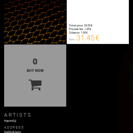
Ticket price
29.00 €
31.45 €
Pre-sale fee
1.45 €
00
Clubeuro
1.00 €
E-TICKET
31.45 €
from
Plus Booking Fee
0
BUY NOW
ARTISTS
Harmful
ADDRESS
Hafenklang