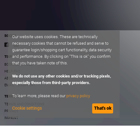
SOCIAL
Our website uses cookies. These are technically
necessary cookies that cannot be refused and serve to
guarantee login/shopping cart functionality, data security
and performance. By clicking on "This is ok" you confirm
TIXFORGIGS
that you have taken note of this.
BOOKING OFFICES
HELP/FAQ
We do not use any other cookies and/or tracking pixels,
ABOUT
especially those from third-party providers.
EMAIL TO SUPPORT
To learn more, please read our
privacy policy
TERMS OF USE
TERMS AND CONDITIONS
Cookie settings
That's ok
PRIVACY
IMPRINT
B2B
PROMOTER ACCOUNT