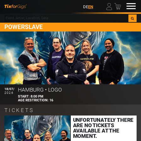
00
DE
EN
POWERSLAVE
HAMBURG
•
LOGO
18/07/
2026
START:
8:00 PM
AGE RESTRICTION:
16
TICKETS
UNFORTUNATELY THERE
ARE NO TICKETS
AVAILABLE AT THE
MOMENT.