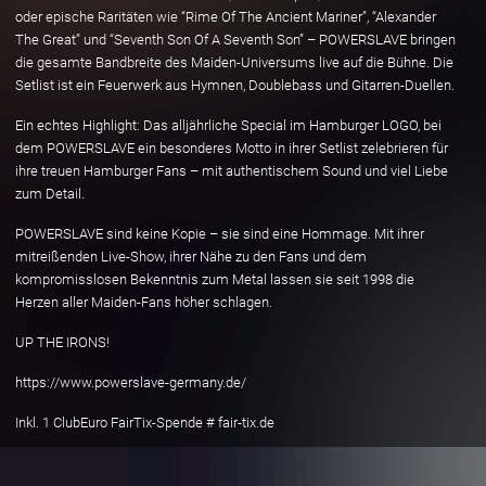
oder epische Raritäten wie “Rime Of The Ancient Mariner”, “Alexander
The Great” und “Seventh Son Of A Seventh Son” – POWERSLAVE bringen
die gesamte Bandbreite des Maiden-Universums live auf die Bühne. Die
Setlist ist ein Feuerwerk aus Hymnen, Doublebass und Gitarren-Duellen.
Ein echtes Highlight: Das alljährliche Special im Hamburger LOGO, bei
dem POWERSLAVE ein besonderes Motto in ihrer Setlist zelebrieren für
ihre treuen Hamburger Fans – mit authentischem Sound und viel Liebe
zum Detail.
POWERSLAVE sind keine Kopie – sie sind eine Hommage. Mit ihrer
mitreißenden Live-Show, ihrer Nähe zu den Fans und dem
kompromisslosen Bekenntnis zum Metal lassen sie seit 1998 die
Herzen aller Maiden-Fans höher schlagen.
UP THE IRONS!
https://www.powerslave-germany.de/
Inkl. 1 ClubEuro FairTix-Spende # fair-tix.de