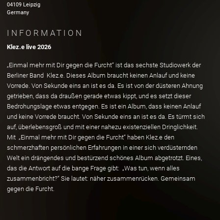
04109
Leipzig
Germany
INFORMATION
Klez.e live 2026
„Einmal mehr mit Dir gegen die Furcht“ ist das sechste Studiowerk der
Berliner Band Klez.e. Dieses Album braucht keinen Anlauf und keine
Vorrede. Von Sekunde eins an ist es da. Es ist von der düsteren Ahnung
getrieben, dass da draußen gerade etwas kippt, und es setzt dieser
Bedrohungslage etwas entgegen. Es ist ein Album, dass keinen Anlauf
und keine Vorrede braucht. Von Sekunde eins an ist es da. Es türmt sich
auf, überlebensgroß und mit einer nahezu existenziellen Dringlichkeit.
Mit „Einmal mehr mit Dir gegen die Furcht“ haben Klez.e den
schmerzhaften persönlichen Erfahrungen in einer sich verdüsternden
Welt ein drängendes und bestürzend schönes Album abgetrotzt. Eines,
das die Antwort auf die bange Frage gibt: „Was tun, wenn alles
zusammenbricht?“ Sie lautet: näher zusammenrücken. Gemeinsam
gegen die Furcht.