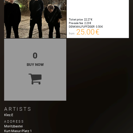
25.00 €
00
E-TICKET
Ticket price
22.27 €
25.25 €
Pre-sale fee
2.23 €
00
DENKMALFUFFZIGER
0.50 €
SYSTEMTICKET
25.00 €
from
Plus Booking Fee
0
BUY NOW
ARTISTS
Klez.E
ADDRESS
Moritzbastei
Kurt-Masur-Platz
1