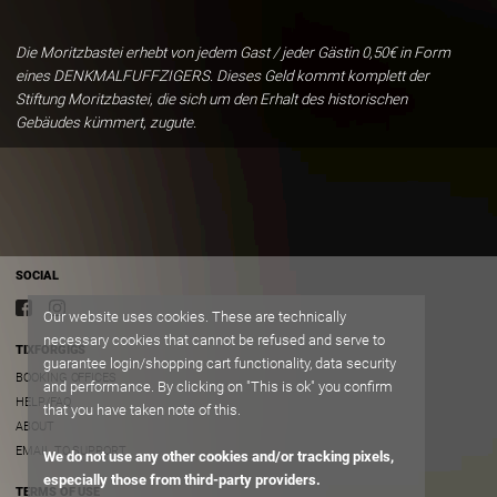
Die Moritzbastei erhebt von jedem Gast / jeder Gästin 0,50€ in Form
eines DENKMALFUFFZIGERS. Dieses Geld kommt komplett der
Stiftung Moritzbastei, die sich um den Erhalt des historischen
Gebäudes kümmert, zugute.
SOCIAL
Our website uses cookies. These are technically
necessary cookies that cannot be refused and serve to
TIXFORGIGS
guarantee login/shopping cart functionality, data security
BOOKING OFFICES
and performance. By clicking on "This is ok" you confirm
HELP/FAQ
that you have taken note of this.
ABOUT
EMAIL TO SUPPORT
We do not use any other cookies and/or tracking pixels,
especially those from third-party providers.
TERMS OF USE