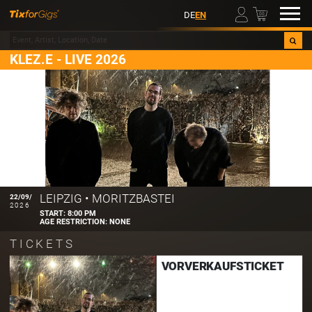
00
DE
EN
KLEZ.E - LIVE 2026
LEIPZIG
•
MORITZBASTEI
22/09/
2026
START:
8:00 PM
AGE RESTRICTION:
NONE
TICKETS
VORVERKAUFSTICKET