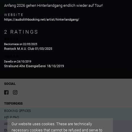
Anfang 2026 gehen Hinterlandgang endlich wieder auf Tour!
WEBSITE
https://audiolithbooking.net/artist/hinterlandgang/
2
RATINGS
Becksmieze
on
22/05/2025
Rostock
M.A.U. Club
01/03/2025
DaveEs
on
24/10/2019
Stralsund
Alte Eisengießerei
18/10/2019
SOCIAL
TIXFORGIGS
BOOKING OFFICES
HELP/FAQ
Our website uses cookies. These are technically
ABOUT
necessary cookies that cannot be refused and serve to
EMAIL TO SUPPORT