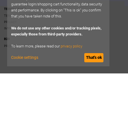
guarantee login/shopping cart functionality, data security
TERMS OF USE
and performance. By clicking on "This is ok" you confirm
that you have taken note of this.
TERMS AND CONDITIONS
PRIVACY
We do not use any other cookies and/or tracking pixels,
IMPRINT
especially those from third-party providers.
B2B
To learn more, please read our
privacy policy
PROMOTER ACCOUNT
Cookie settings
That's ok