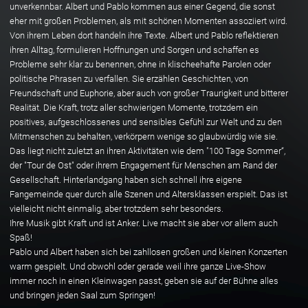
unverkennbar. Albert und Pablo kommen aus einer Gegend, die sonst
eher mit großen Problemen, als mit schönen Momenten assoziiert wird.
Von ihrem Leben dort handeln ihre Texte. Albert und Pablo reflektieren
ihren Alltag, formulieren Hoffnungen und Sorgen und schaffen es
Probleme sehr klar zu benennen, ohne in klischeehafte Parolen oder
politische Phrasen zu verfallen. Sie erzählen Geschichten, von
Freundschaft und Euphorie, aber auch von großer Traurigkeit und bitterer
Realität. Die Kraft, trotz aller schwierigen Momente, trotzdem ein
positives, aufgeschlossenes und sensibles Gefühl zur Welt und zu den
Mitmenschen zu behalten, verkörpern wenige so glaubwürdig wie sie.
Das liegt nicht zuletzt an ihren Aktivitäten wie dem "100 Tage Sommer“,
der "Tour de Ost" oder ihrem Engagement für Menschen am Rand der
Gesellschaft. Hinterlandgang haben sich schnell ihre eigene
Fangemeinde quer durch alle Szenen und Altersklassen erspielt. Das ist
vielleicht nicht einmalig, aber trotzdem sehr besonders.
Ihre Musik gibt Kraft und ist Anker. Live macht sie aber vor allem auch
Spaß!
Pablo und Albert haben sich bei zahllosen großen und kleinen Konzerten
warm gespielt. Und obwohl oder gerade weil ihre ganze Live-Show
immer noch in einen Kleinwagen passt, geben sie auf der Bühne alles
und bringen jeden Saal zum Springen!