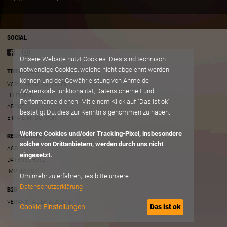
SOCIAL
Unsere Website nutzt Cookies. Dies sind technisch
notwendige Cookies, welche nicht abgelehnt werden
TIXFORGIGS
können und der Gewährleistung von Anmelde-
VORVERKAUFSSTELLEN
/Warenkorb-Funktionalität, Datensicherheit und
HILFE/FAQ
Performance dienen. Mit einem Klick auf "Das ist ok"
ABOUT
bestätigt Du, dies zur Kenntnis genommen zu haben.
E-MAIL AN SUPPORT
Weitere Cookies und/oder Tracking-Pixel, insbesondere
RECHTLICHES
solche von Drittanbietern, werden durch uns nicht
AGB
eingesetzt.
DATENSCHUTZ
IMPRESSUM
Um mehr zu erfahren, lies bitte unsere
Datenschutzerklärung
B2B
VERANSTALTER ACCOUNT
Cookie-Einstellungen
Das ist ok