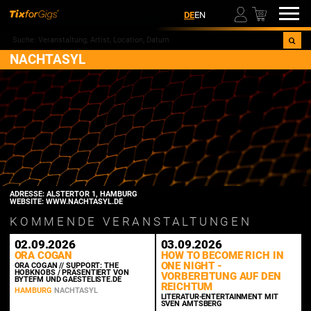
00
DE
EN
NACHTASYL
ADRESSE:
ALSTERTOR
1
,
HAMBURG
WEBSITE:
WWW.NACHTASYL.DE
KOMMENDE VERANSTALTUNGEN
02.09.2026
03.09.2026
ORA COGAN
HOW TO BECOME RICH IN
ONE NIGHT -
ORA COGAN // SUPPORT: THE
HOBKNOBS / PRÄSENTIERT VON
VORBEREITUNG AUF DEN
BYTEFM UND GAESTELISTE.DE
REICHTUM
HAMBURG
NACHTASYL
LITERATUR-ENTERTAINMENT MIT
SVEN AMTSBERG