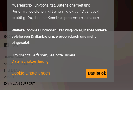
/Warenkorb-Funktionalität, Datensicherheit und
Performance dienen. Mit einem Klick auf "Das ist ok"
bestätigt Du, dies zur Kenntnis genommen zu haben.
Weitere Cookies und/oder Tracking-Pixel, insbesondere
solche von Drittanbietern, werden durch uns nicht
SOCIAL
eingesetzt.
Um mehr zu erfahren, lies bitte unsere
TIXFORGIGS
Datenschutzerklärung
VORVERKAUFSSTELLEN
HILFE/FAQ
Cookie-Einstellungen
Das ist ok
ABOUT
E-MAIL AN SUPPORT
RECHTLICHES
AGB
DATENSCHUTZ
IMPRESSUM
B2B