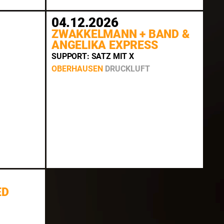
04.12.2026
ZWAKKELMANN + BAND &
ANGELIKA EXPRESS
,
SUPPORT: SATZ MIT X
OBERHAUSEN
DRUCKLUFT
ED