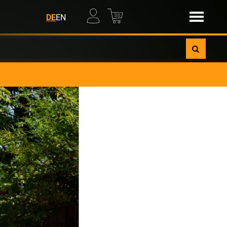
00
DE
EN