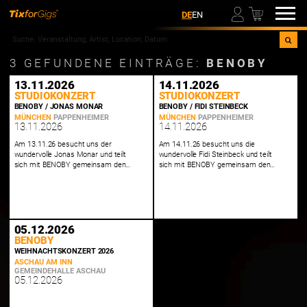
00
DE
EN
3
GEFUNDENE EINTRÄGE:
BENOBY
13.11.2026
14.11.2026
STUDIOKONZERT
STUDIOKONZERT
BENOBY / JONAS MONAR
BENOBY / FIDI STEINBECK
MÜNCHEN
PAPPENHEIMER
MÜNCHEN
PAPPENHEIMER
13.11.2026
14.11.2026
Am 13.11.26 besucht uns der
Am 14.11.26 besucht uns die
wundervolle Jonas Monar und teilt
wundervolle Fidi Steinbeck und teilt
sich mit BENOBY gemeinsam den
sich mit BENOBY gemeinsam den
Abend.
Abend.
05.12.2026
BENOBY
WEIHNACHTSKONZERT 2026
ASCHAU AM INN
GEMEINDEHALLE ASCHAU
05.12.2026