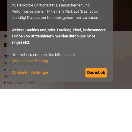
/Warenkorb-Funktionalität, Datensicherheit und
Performance dienen. Mit einem Klick auf "Das ist ok"
bestätigt Du, dies zur Kenntnis genommen zu haben.
Weitere Cookies und/oder Tracking-Pixel, insbesondere
solche von Drittanbietern, werden durch uns nicht
SOCIAL
eingesetzt.
Um mehr zu erfahren, lies bitte unsere
TIXFORGIGS
Datenschutzerklärung
VORVERKAUFSSTELLEN
HILFE/FAQ
Cookie-Einstellungen
Das ist ok
ABOUT
E-MAIL AN SUPPORT
RECHTLICHES
AGB
DATENSCHUTZ
IMPRESSUM
B2B