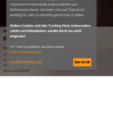
/Warenkorb-Funktionalität, Datensicherheit und
Performance dienen. Mit einem Klick auf "Das ist ok"
bestätigt Du, dies zur Kenntnis genommen zu haben.
Weitere Cookies und/oder Tracking-Pixel, insbesondere
solche von Drittanbietern, werden durch uns nicht
SOCIAL
eingesetzt.
Um mehr zu erfahren, lies bitte unsere
TIXFORGIGS
Datenschutzerklärung
VORVERKAUFSSTELLEN
HILFE/FAQ
Cookie-Einstellungen
Das ist ok
ABOUT
E-MAIL AN SUPPORT
RECHTLICHES
AGB
DATENSCHUTZ
IMPRESSUM
B2B