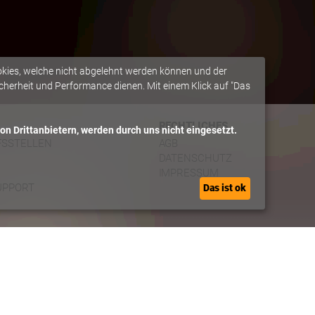
okies, welche nicht abgelehnt werden können und der
herheit und Performance dienen. Mit einem Klick auf "Das
RECHTLICHES
n Drittanbietern, werden durch uns nicht eingesetzt.
FSSTELLEN
AGB
DATENSCHUTZ
IMPRESSUM
UPPORT
Das ist ok