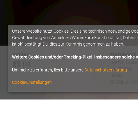
Unsere Website nutzt Cookies. Dies sind technisch notwendige Co
Gewährleistung von Anmelde- /Warenkorb-Funktionalität, Datensic
ist ok" bestätigt Du, dies zur Kenntnis genommen zu haben.
SOCIAL
TIXFORGIGS
Weitere Cookies und/oder Tracking-Pixel, insbesondere solche vo
VORVERKAU
HILFE/FAQ
Um mehr zu erfahren, lies bitte unsere
Datenschutzerklärung
ABOUT
E-MAIL AN S
Cookie-Einstellungen