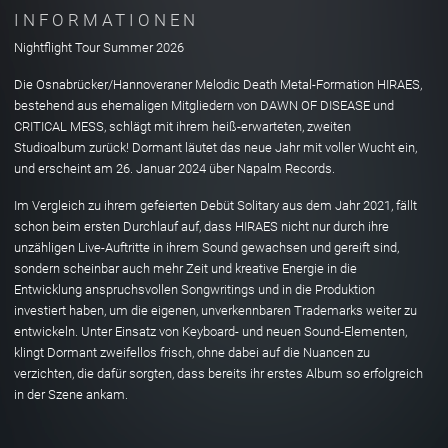
INFORMATIONEN
Nightflight Tour Summer 2026
Die Osnabrücker/Hannoveraner Melodic Death Metal-Formation HIRAES,
bestehend aus ehemaligen Mitgliedern von DAWN OF DISEASE und
CRITICAL MESS, schlägt mit ihrem heiß-erwarteten, zweiten
Studioalbum zurück! Dormant läutet das neue Jahr mit voller Wucht ein,
und erscheint am 26. Januar 2024 über Napalm Records.
Im Vergleich zu ihrem gefeierten Debüt Solitary aus dem Jahr 2021, fällt
schon beim ersten Durchlauf auf, dass HIRAES nicht nur durch ihre
unzähligen Live-Auftritte in ihrem Sound gewachsen und gereift sind,
sondern scheinbar auch mehr Zeit und kreative Energie in die
Entwicklung anspruchsvollen Songwritings und in die Produktion
investiert haben, um die eigenen, unverkennbaren Trademarks weiter zu
entwickeln. Unter Einsatz von Keyboard- und neuen Sound-Elementen,
klingt Dormant zweifellos frisch, ohne dabei auf die Nuancen zu
verzichten, die dafür sorgten, dass bereits ihr erstes Album so erfolgreich
in der Szene ankam.