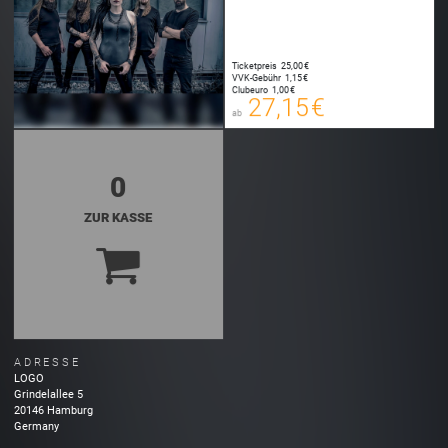
Ticketpreis
25,00 €
27,15 €
VVK-Gebühr
1,15 €
00
Clubeuro
1,00 €
E-TICKET
27,15 €
ab
zzgl. Buchungsgebühr
0
ZUR KASSE
ADRESSE
LOGO
Grindelallee
5
20146
Hamburg
Germany