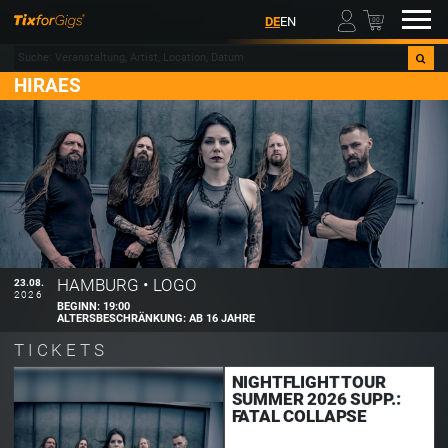
00
DE
EN
HIRAES
HAMBURG
•
LOGO
23.08.
2026
BEGINN:
19:00
ALTERSBESCHRÄNKUNG:
AB 16 JAHRE
TICKETS
NIGHTFLIGHT TOUR
SUMMER 2026 SUPP.:
FATAL COLLAPSE