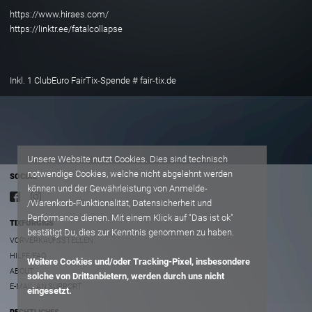
https://www.hiraes.com/
https://linktr.ee/fatalcollapse
Inkl. 1 ClubEuro FairTix-Spende # fair-tix.de
Unsere Website nutzt Cookies. Dies sind technisch
notwendige Cookies, welche nicht abgelehnt werden
SOCIAL
können und der Gewährleistung von Anmelde-
/Warenkorb-Funktionalität, Datensicherheit und
Performance dienen. Mit einem Klick auf "Das ist ok"
TIXFORGIGS
bestätigt Du, dies zur Kenntnis genommen zu haben.
VORVERKAUFSSTELLEN
HILFE/FAQ
Weitere Cookies und/oder Tracking-Pixel, insbesondere
ABOUT
solche von Drittanbietern, werden durch uns nicht
E-MAIL AN SUPPORT
eingesetzt.