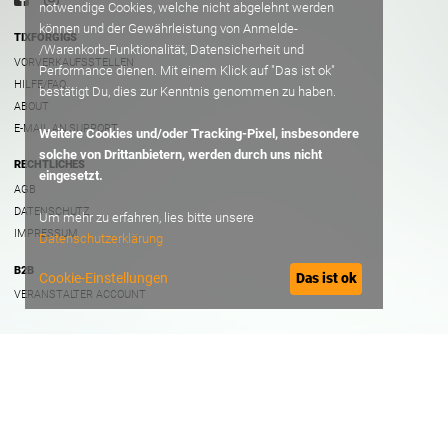
notwendige Cookies, welche nicht abgelehnt werden
können und der Gewährleistung von Anmelde-
TIXFORGIGS
/Warenkorb-Funktionalität, Datensicherheit und
VORVERKAUFSSTELLEN
Performance dienen. Mit einem Klick auf "Das ist ok"
HILFE/FAQ
bestätigt Du, dies zur Kenntnis genommen zu haben.
ABOUT
E-MAIL AN SUPPORT
Weitere Cookies und/oder Tracking-Pixel, insbesondere
solche von Drittanbietern, werden durch uns nicht
RECHTLICHES
eingesetzt.
AGB
DATENSCHUTZ
Um mehr zu erfahren, lies bitte unsere
IMPRESSUM
Datenschutzerklärung
B2B
Cookie-Einstellungen
Das ist ok
VERANSTALTER ACCOUNT