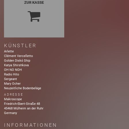
ZUR KASSE
KÜNSTLER
Arlette
Clément Vercelletto
Golden Diskó Ship
Katya Shirshkova
OH NO NOH
Radio Hito
Sergeant
Mary Ocher
Neuzeitliche Bodenbeläge
ADRESSE
Makroscope
Friedrich-Ebert-Straße
48
45468
Mülheim an der Ruhr
Germany
INFORMATIONEN