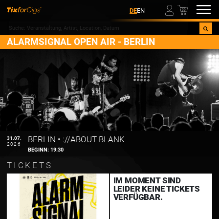
00
DE
EN
ALARMSIGNAL OPEN AIR - BERLIN
BERLIN
•
://ABOUT BLANK
31.07.
2026
BEGINN:
19:30
TICKETS
IM MOMENT SIND
LEIDER KEINE TICKETS
VERFÜGBAR.