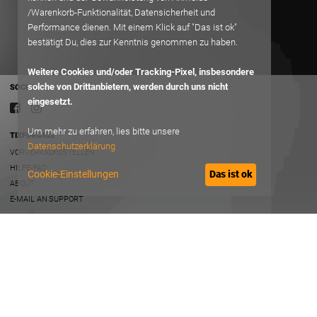
/Warenkorb-Funktionalität, Datensicherheit und
Performance dienen. Mit einem Klick auf "Das ist ok"
bestätigt Du, dies zur Kenntnis genommen zu haben.
Weitere Cookies und/oder Tracking-Pixel, insbesondere
solche von Drittanbietern, werden durch uns nicht
SOCIAL
eingesetzt.
Um mehr zu erfahren, lies bitte unsere
TIXFORGIGS
Datenschutzerklärung
VORVERKAUFSSTELLEN
HILFE/FAQ
Cookie-Einstellungen
Das ist ok
ABOUT
E-MAIL AN SUPPORT
RECHTLICHES
AGB
DATENSCHUTZ
IMPRESSUM
B2B