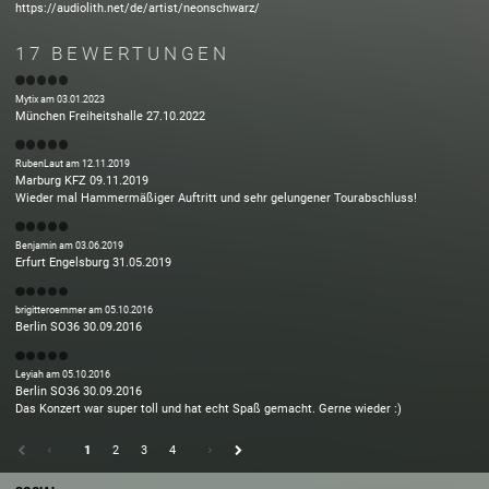
https://audiolith.net/de/artist/neonschwarz/
17
BEWERTUNGEN
Mytix
am
03.01.2023
München
Freiheitshalle
27.10.2022
RubenLaut
am
12.11.2019
Marburg
KFZ
09.11.2019
Wieder mal Hammermäßiger Auftritt und sehr gelungener Tourabschluss!
Benjamin
am
03.06.2019
Erfurt
Engelsburg
31.05.2019
brigitteroemmer
am
05.10.2016
Berlin
SO36
30.09.2016
Leyiah
am
05.10.2016
Berlin
SO36
30.09.2016
Das Konzert war super toll und hat echt Spaß gemacht. Gerne wieder :)
1
2
3
4