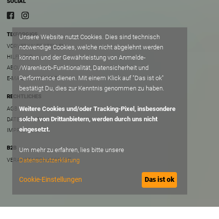
SOCIAL
TIXFORGIGS
Unsere Website nutzt Cookies. Dies sind technisch
VORVERKAUFSSTELLEN
notwendige Cookies, welche nicht abgelehnt werden
können und der Gewährleistung von Anmelde-
HILFE/FAQ
/Warenkorb-Funktionalität, Datensicherheit und
ABOUT
Performance dienen. Mit einem Klick auf "Das ist ok"
E-MAIL AN SUPPORT
bestätigt Du, dies zur Kenntnis genommen zu haben.
RECHTLICHES
Weitere Cookies und/oder Tracking-Pixel, insbesondere
AGB
solche von Drittanbietern, werden durch uns nicht
DATENSCHUTZ
eingesetzt.
IMPRESSUM
B2B
Um mehr zu erfahren, lies bitte unsere
Datenschutzerklärung
VERANSTALTER ACCOUNT
Cookie-Einstellungen
Das ist ok