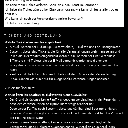
Veranstaltung zu kommen?
Ich habe mein Ticket verloren. Kann ich einen Ersatz bekommen?
Ich habe ein Ticket günstig bei Ebay geschossen, wie kann ich feststellen, ob es
echt ist?
Wie kann ich nach der Veranstaltung Artitst bewerten?
Ich habe noch eine Frage.
TICKETS UND BESTELLUNG
Welche Ticketarten werden angeboten?
Aktuell werden bei TixforGigs Systemtickets, E-Tickets und FanTix angeboten.
Systemtickets sind Tickets, die für alle Veranstaltungen gleich aussehen und
in die die Ticketdaten eingedruckt werden. Sie werden per Post verschickt.
E-Tickets sind Tickets die per E-Mail versandt werden und die selbst
ausgedruckt werden müssen bzw. deren Code vom Telefon gescannt werden
kann.
FanTix sind die hübsch bunten Tickets mit dem Artwork der Veranstaltung.
Diese können wir leider nur für ausgewählte Veranstaltungen anbieten.
Zurück zur Übersicht
Warum kann ich bestimmte Ticketarten nicht auswählen?
Der Grund dafür, dass keine FanTix angeboten werden, liegt in der Regel darin,
dass der Veranstalter diese Option nicht freigeschaltet hat.
Dass weder FanTix, noch Systemtickets auswählbar sind, liegt meist daran,
dass die Veranstaltung bereits in Kürze stattfindet und die Zeit für den Versand
per Post zu knapp wäre.
Wenn für eine Veranstaltung keine E-Tickets angeboten werden, hat der
Veranstalter diese Ticketart ausgeschlossen. Wir stellen es generell dem