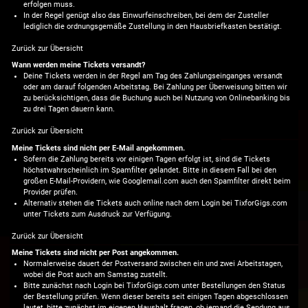
erfolgen muss.
In der Regel genügt also das Einwurfeinschreiben, bei dem der Zusteller
lediglich die ordnungsgemäße Zustellung in den Hausbriefkasten bestätigt.
Zurück zur Übersicht
Wann werden meine Tickets versandt?
Deine Tickets werden in der Regel am Tag des Zahlungseinganges versandt
oder am darauf folgenden Arbeitstag. Bei Zahlung per Überweisung bitten wir
zu berücksichtigen, dass die Buchung auch bei Nutzung von Onlinebanking bis
zu drei Tagen dauern kann.
Zurück zur Übersicht
Meine Tickets sind nicht per E-Mail angekommen.
Sofern die Zahlung bereits vor einigen Tagen erfolgt ist, sind die Tickets
höchstwahrscheinlich im Spamfilter gelandet. Bitte in diesem Fall bei den
großen E-Mail-Providern, wie Googlemail.com auch den Spamfilter direkt beim
Provider prüfen.
Alternativ stehen die Tickets auch online nach dem Login bei TixforGigs.com
unter Tickets zum Ausdruck zur Verfügung.
Zurück zur Übersicht
Meine Tickets sind nicht per Post angekommen.
Normalerweise dauert der Postversand zwischen ein und zwei Arbeitstagen,
wobei die Post auch am Samstag zustellt.
Bitte zunächst nach Login bei TixforGigs.com unter Bestellungen den Status
der Bestellung prüfen. Wenn dieser bereits seit einigen Tagen abgeschlossen
lautet, bitte zunächst im eigenen Haushalt fragen, ob jemand die Sendung aus