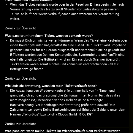
Wenn das Ticket verkauft wurde oder in der Regel vor Einlassbeginn. Je nach
Veranstaltung kann das bis zu zwölf Stunden vor Einlassbeginn passieren.
Teilweise läuft der Wiederverkauf jedoch auch während der Veranstaltung
weiter.
Zurück zur Übersicht
Was passiert mit meinem Ticket, wenn es verkauft wurde?
Du musst Dich um nichts weiter kümmern. Wenn das Ticket eine Käuferin oder
einen Käufer gefunden hat, erhältst Du eine E-Mail. Dein Ticket wird umgehend
gesperrt und neu für die Person ausgestellt und verschickt, die es gekauft hat.
E-Tickets werden aus Deinem Konto gelöscht, Systemtickets und FanTix sind
ebenfalls ungültig. Die Gültigkeit wird am Einlass durch Scanner überprüft.
Tricksereien wären somit sinnlos und können im entsprechenden Fall zur
Betrugsanzeige führen.
Zurück zur Übersicht
Wie läuft die Erstattung, wenn ich mein Ticket verkauft habe?
Die Auszahlung des Wiederverkaufs erfolgt innerhalb von 14 Tagen und
grundsätzlich auf das ursprüngliche Zahlungsmittel. Nur im Fall, dass dies
nicht möglich ist, überweisen wir das Geld an deine hinterlegte
Bankverbindung. Vor Nachfragen zur Erstattung prüfe bitte sowohl Dein
Zahlungsmittel sowie Deine Bankverbindung auf Erhalt der Zahlung unter dem
Namen „TixforGigs“ bzw. „Fluffy Clouds GmbH & Co KG“.
Zurück zur Übersicht
Was passiert, wenn meine Tickets im Wiederverkauft nicht verkauft wurden?