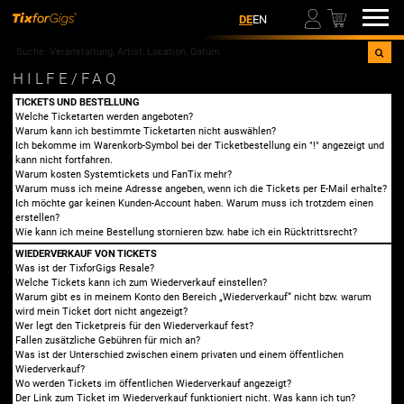
00
DE
EN
HILFE/FAQ
TICKETS UND BESTELLUNG
Welche Ticketarten werden angeboten?
Warum kann ich bestimmte Ticketarten nicht auswählen?
Ich bekomme im Warenkorb-Symbol bei der Ticketbestellung ein "!" angezeigt und
kann nicht fortfahren.
Warum kosten Systemtickets und FanTix mehr?
Warum muss ich meine Adresse angeben, wenn ich die Tickets per E-Mail erhalte?
Ich möchte gar keinen Kunden-Account haben. Warum muss ich trotzdem einen
erstellen?
Wie kann ich meine Bestellung stornieren bzw. habe ich ein Rücktrittsrecht?
WIEDERVERKAUF VON TICKETS
Was ist der TixforGigs Resale?
Welche Tickets kann ich zum Wiederverkauf einstellen?
Warum gibt es in meinem Konto den Bereich „Wiederverkauf“ nicht bzw. warum
wird mein Ticket dort nicht angezeigt?
Wer legt den Ticketpreis für den Wiederverkauf fest?
Fallen zusätzliche Gebühren für mich an?
Was ist der Unterschied zwischen einem privaten und einem öffentlichen
Wiederverkauf?
Wo werden Tickets im öffentlichen Wiederverkauf angezeigt?
Der Link zum Ticket im Wiederverkauf funktioniert nicht. Was kann ich tun?