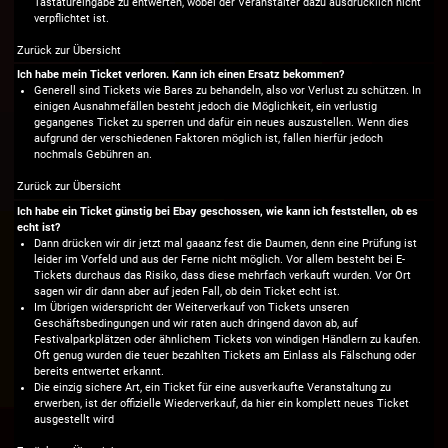
Tastatureingabe zu entwerten, wobei der Veranstalter dazu ausdrücklich nicht
verpflichtet ist.
Zurück zur Übersicht
Ich habe mein Ticket verloren. Kann ich einen Ersatz bekommen?
Generell sind Tickets wie Bares zu behandeln, also vor Verlust zu schützen. In
einigen Ausnahmefällen besteht jedoch die Möglichkeit, ein verlustig
gegangenes Ticket zu sperren und dafür ein neues auszustellen. Wenn dies
aufgrund der verschiedenen Faktoren möglich ist, fallen hierfür jedoch
nochmals Gebühren an.
Zurück zur Übersicht
Ich habe ein Ticket günstig bei Ebay geschossen, wie kann ich feststellen, ob es
echt ist?
Dann drücken wir dir jetzt mal gaaanz fest die Daumen, denn eine Prüfung ist
leider im Vorfeld und aus der Ferne nicht möglich. Vor allem besteht bei E-
Tickets durchaus das Risiko, dass diese mehrfach verkauft wurden. Vor Ort
sagen wir dir dann aber auf jeden Fall, ob dein Ticket echt ist.
Im Übrigen widerspricht der Weiterverkauf von Tickets unseren
Geschäftsbedingungen und wir raten auch dringend davon ab, auf
Festivalparkplätzen oder ähnlichem Tickets von windigen Händlern zu kaufen.
Oft genug wurden die teuer bezahlten Tickets am Einlass als Fälschung oder
bereits entwertet erkannt.
Die einzig sichere Art, ein Ticket für eine ausverkaufte Veranstaltung zu
erwerben, ist der offizielle Wiederverkauf, da hier ein komplett neues Ticket
ausgestellt wird