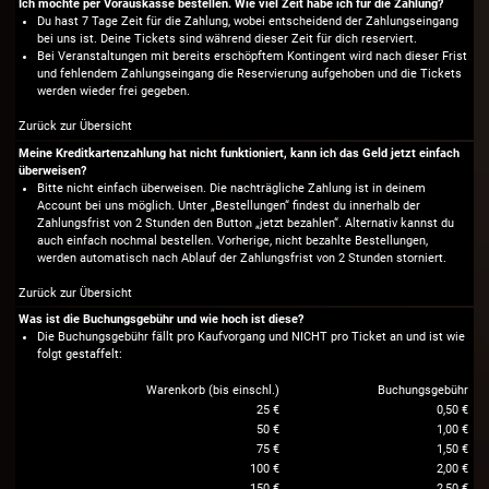
Ich möchte per Vorauskasse bestellen. Wie viel Zeit habe ich für die Zahlung?
Du hast 7 Tage Zeit für die Zahlung, wobei entscheidend der Zahlungseingang
bei uns ist. Deine Tickets sind während dieser Zeit für dich reserviert.
Bei Veranstaltungen mit bereits erschöpftem Kontingent wird nach dieser Frist
und fehlendem Zahlungseingang die Reservierung aufgehoben und die Tickets
werden wieder frei gegeben.
Zurück zur Übersicht
Meine Kreditkartenzahlung hat nicht funktioniert, kann ich das Geld jetzt einfach
überweisen?
Bitte nicht einfach überweisen. Die nachträgliche Zahlung ist in deinem
Account bei uns möglich. Unter „Bestellungen“ findest du innerhalb der
Zahlungsfrist von 2 Stunden den Button „jetzt bezahlen“. Alternativ kannst du
auch einfach nochmal bestellen. Vorherige, nicht bezahlte Bestellungen,
werden automatisch nach Ablauf der Zahlungsfrist von 2 Stunden storniert.
Zurück zur Übersicht
Was ist die Buchungsgebühr und wie hoch ist diese?
Die Buchungsgebühr fällt pro Kaufvorgang und NICHT pro Ticket an und ist wie
folgt gestaffelt:
Warenkorb (bis einschl.)
Buchungsgebühr
25 €
0,50 €
50 €
1,00 €
75 €
1,50 €
100 €
2,00 €
150 €
2,50 €