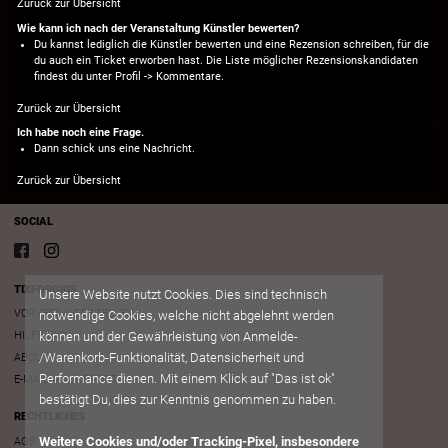
Zurück zur Übersicht
Wie kann ich nach der Veranstaltung Künstler bewerten?
Du kannst lediglich die Künstler bewerten und eine Rezension schreiben, für die
du auch ein Ticket erworben hast. Die Liste möglicher Rezensionskandidaten
findest du unter Profil -> Kommentare.
Zurück zur Übersicht
Ich habe noch eine Frage.
Dann schick uns eine
Nachricht.
Zurück zur Übersicht
SOCIAL
TIXFORGIGS
Unsere Website nutzt Cookies. Dies sind technisch
VORVERKAUFSSTELLEN
notwendige Cookies, welche nicht abgelehnt werden
können und der Gewährleistung von Anmelde-
HILFE/FAQ
/Warenkorb-Funktionalität, Datensicherheit und
ABOUT
Performance dienen. Mit einem Klick auf "Das ist ok"
E-MAIL AN SUPPORT
bestätigt Du, dies zur Kenntnis genommen zu haben.
RECHTLICHES
Weitere Cookies und/oder Tracking-Pixel, insbesondere
AGB