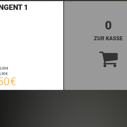
NGENT 1
0
ZUR KASSE
5,00 €
38,50 €
,50 €
50 €
E-TICKET
zzgl. Buchungsgebühr