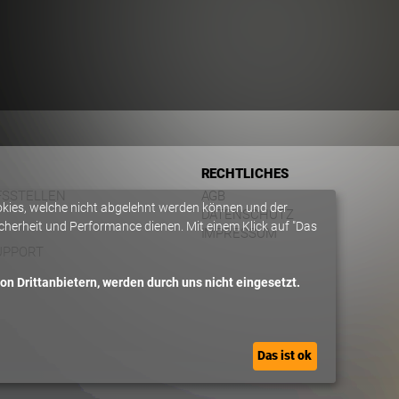
RECHTLICHES
FSSTELLEN
AGB
okies, welche nicht abgelehnt werden können und der
DATENSCHUTZ
herheit und Performance dienen. Mit einem Klick auf "Das
IMPRESSUM
UPPORT
n Drittanbietern, werden durch uns nicht eingesetzt.
Das ist ok