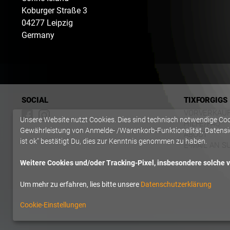
Koburger Straße
3
04277
Leipzig
Germany
SOCIAL
TIXFORGIGS
VORVERKAU
Unsere Website nutzt Cookies. Dies sind technisch notwendige Co
HILFE/FAQ
Gewährleistung von Anmelde- /Warenkorb-Funktionalität, Datensic
ABOUT
ist ok" bestätigt Du, dies zur Kenntnis genommen zu haben.
E-MAIL AN S
Weitere Cookies und/oder Tracking-Pixel, insbesondere solche vo
Um mehr zu erfahren, lies bitte unsere
Datenschutzerklärung
Cookie-Einstellungen