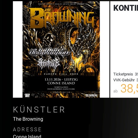
KONTI
Ticketpreis
3
VVK-Gebühr
3
00
38,
ab
KÜNSTLER
The Browning
ADRESSE
Conne Island