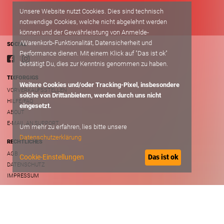
Unsere Website nutzt Cookies. Dies sind technisch
notwendige Cookies, welche nicht abgelehnt werden
können und der Gewährleistung von Anmelde-
/Warenkorb-Funktionalität, Datensicherheit und
SOCIAL
Performance dienen. Mit einem Klick auf "Das ist ok"
bestätigt Du, dies zur Kenntnis genommen zu haben.
TIXFORGIGS
Weitere Cookies und/oder Tracking-Pixel, insbesondere
VORVERKAUFSSTELLEN
solche von Drittanbietern, werden durch uns nicht
HILFE/FAQ
eingesetzt.
ABOUT
E-MAIL AN SUPPORT
Um mehr zu erfahren, lies bitte unsere
Datenschutzerklärung
RECHTLICHES
AGB
Cookie-Einstellungen
Das ist ok
DATENSCHUTZ
IMPRESSUM
B2B
VERANSTALTER ACCOUNT