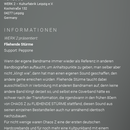
WERK 2 – Kulturfabrik Leipzig e.V.
Kochstraße
132
04277
Leipzig
Germany
INFORMATIONEN
WERK 2 präsentiert:
Fliehende Stürme
Support: Peppone
Wenn der eigene Bandname immer wieder als Referenz in anderen
Bandbiografien auftaucht, um Anhaltspunkte zu geben, man selber aber
nicht „klingt wie“, dann hat man einen eigenen Sound geschaffen, den
andere gerne erreichen würden. Fliehende Stürme taucht dabei
ausschließlich in Verbindung mit anderen Bandnamen auf, denn keine
andere Band klingt derzeit so, und selbst eine Coverband hätte es
schwer nach der Transformation, die irgendwann in den frühen 80ern
von CHAOS Z zu FLIEHENDE STÜRME stattfand, diesen Sound aus
seinen einzelnen Bestandteilen auch nur annähernd identisch
nachzubauen.
Für nicht wenige waren Chaos Z eine der ersten deutschen
Hardcorebands und für noch mehr eine Kultpunkband mit einem