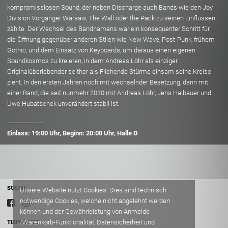
kompromisslosen Sound, der neben Discharge auch Bands wie den Joy
Division Vorgänger Warsaw, The Wall oder the Pack zu seinen Einflüssen
zählte. Der Wechsel des Bandnamens war ein konsequenter Schritt für
die Öffnung gegenüber anderen Stilen wie New Wave, Post-Punk, frühem
Gothic, und dem Einsatz von Keyboards, um daraus einen eigenen
Soundkosmos zu kreieren, in dem Andreas Löhr als einziger
Originalüberlebender seither als Fliehende Stürme einsam seine Kreise
zieht. In den ersten Jahren noch mit wechselnder Besetzung, dann mit
einer Band, die seit nunmehr 2010 mit Andreas Löhr, Jens Halbauer und
Uwe Hubatschek unverändert stabil ist.
------------------
Einlass: 19:00 Uhr, Beginn: 20:00 Uhr, Halle D
SOCIAL
Unsere Website nutzt Cookies. Dies sind technisch
notwendige Cookies, welche nicht abgelehnt werden
können und der Gewährleistung von Anmelde-
/Warenkorb-Funktionalität, Datensicherheit und
TIXFORGIGS