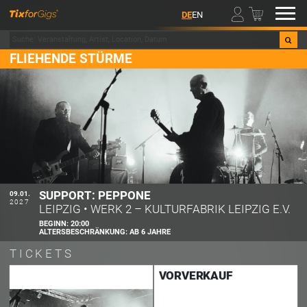
00
DE
EN
FLIEHENDE STÜRME
SUPPORT: PEPPONE
09.01.
2027
LEIPZIG
•
WERK 2 – KULTURFABRIK LEIPZIG E.V.
BEGINN:
20:00
ALTERSBESCHRÄNKUNG:
AB 6 JAHRE
TICKETS
VORVERKAUF