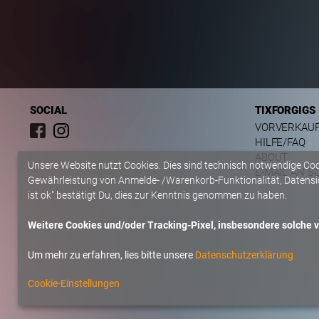
SOCIAL
TIXFORGIGS
VORVERKAU
HILFE/FAQ
ABOUT
Unsere Website nutzt Cookies. Dies sind technisch notwendige Co
E-MAIL AN S
Gewährleistung von Anmelde- /Warenkorb-Funktionalität, Datensic
ist ok" bestätigt Du, dies zur Kenntnis genommen zu haben.
Weitere Cookies und/oder Tracking-Pixel, insbesondere solche vo
Um mehr zu erfahren, lies bitte unsere
Datenschutzerklärung
Cookie-Einstellungen