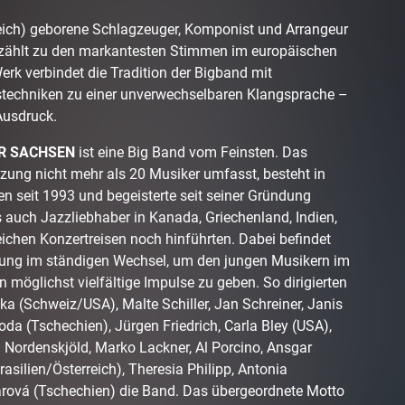
eich) geborene Schlagzeuger, Komponist und Arrangeur
zählt zu den markantesten Stimmen im europäischen
rk verbindet die Tradition der Bigband mit
techniken zu einer unverwechselbaren Klangsprache –
 Ausdruck.
R SACHSEN
ist eine Big Band vom Feinsten. Das
ung nicht mehr als 20 Musiker umfasst, besteht in
 seit 1993 und begeisterte seit seiner Gründung
 auch Jazzliebhaber in Kanada, Griechenland, Indien,
eichen Konzertreisen noch hinführten. Dabei befindet
itung im ständigen Wechsel, um den jungen Musikern im
 möglichst vielfältige Impulse zu geben. So dirigierten
a (Schweiz/USA), Malte Schiller, Jan Schreiner, Janis
da (Tschechien), Jürgen Friedrich, Carla Bley (USA),
 Nordenskjöld, Marko Lackner, Al Porcino, Ansgar
asilien/Österreich), Theresia Philipp, Antonia
ová (Tschechien) die Band. Das übergeordnete Motto