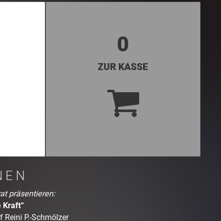
0
ZUR KASSE
16,50 €
E-TICKET
hungsgebühr
NEN
t präsentieren:
 Kraft“
 Reini P.-Schmölzer