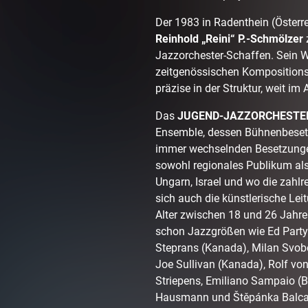
Der 1983 in Radenthein (Österr
Reinhold „Reini“ P.-Schmölzer
Jazzorchester-Schaffen. Sein We
zeitgenössischen Kompositions
präzise in der Struktur, weit im
Das
JUGEND-JAZZORCHESTE
Ensemble, dessen Bühnenbesetz
immer wechselnden Besetzungen
sowohl regionales Publikum als
Ungarn, Israel und wo die zahlr
sich auch die künstlerische Le
Alter zwischen 18 und 26 Jahren
schon Jazzgrößen wie Ed Partyk
Steprans (Kanada), Milan Svobo
Joe Sullivan (Kanada), Rolf von
Striepens, Emiliano Sampaio (Br
Hausmann und Štěpánka Balcar