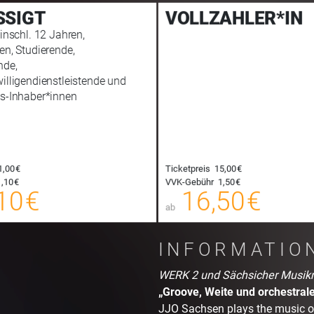
SIGT
VOLLZAHLER*IN
inschl. 12 Jahren,
en, Studierende,
nde,
illigendienstleistende und
s-Inhaber*innen
1,00 €
Ticketpreis
15,00 €
12,10 €
,10 €
VVK-Gebühr
1,50 €
00
10 €
16,50 €
E-TICKET
ab
zzgl. Buchungsgebühr
zzgl. Buc
INFORMATIO
WERK 2 und Sächsicher Musikra
„Groove, Weite und orchestrale
JJO Sachsen plays the music of