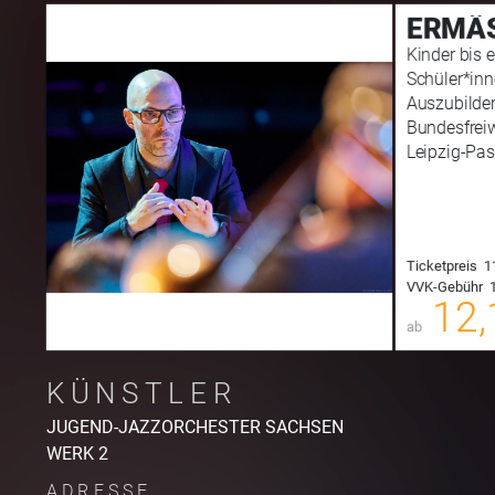
ERMÄS
Kinder bis e
Schüler*inn
Auszubilde
Bundesfreiw
Leipzig-Pas
Ticketpreis
1
VVK-Gebühr
1
00
12,
ab
KÜNSTLER
JUGEND-JAZZORCHESTER SACHSEN
WERK 2
ADRESSE