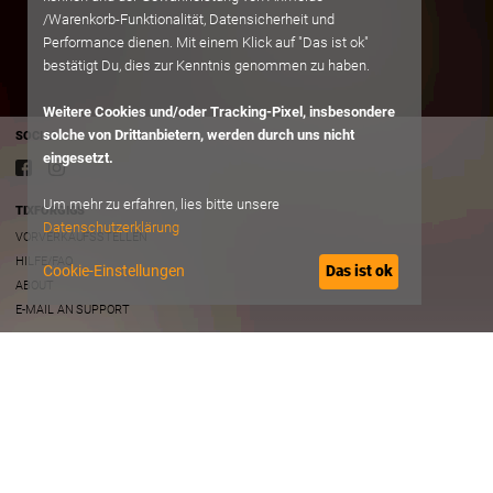
/Warenkorb-Funktionalität, Datensicherheit und
Performance dienen. Mit einem Klick auf "Das ist ok"
bestätigt Du, dies zur Kenntnis genommen zu haben.
Weitere Cookies und/oder Tracking-Pixel, insbesondere
solche von Drittanbietern, werden durch uns nicht
SOCIAL
eingesetzt.
Um mehr zu erfahren, lies bitte unsere
TIXFORGIGS
Datenschutzerklärung
VORVERKAUFSSTELLEN
HILFE/FAQ
Cookie-Einstellungen
Das ist ok
ABOUT
E-MAIL AN SUPPORT
RECHTLICHES
AGB
DATENSCHUTZ
IMPRESSUM
B2B