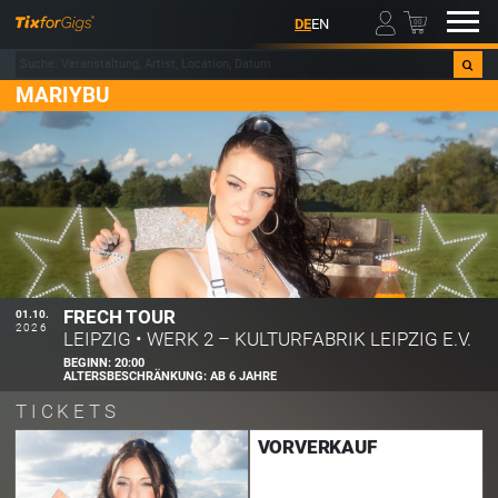
00
DE
EN
MARIYBU
FRECH TOUR
01.10.
2026
LEIPZIG
•
WERK 2 – KULTURFABRIK LEIPZIG E.V.
BEGINN:
20:00
ALTERSBESCHRÄNKUNG:
AB 6 JAHRE
TICKETS
VORVERKAUF