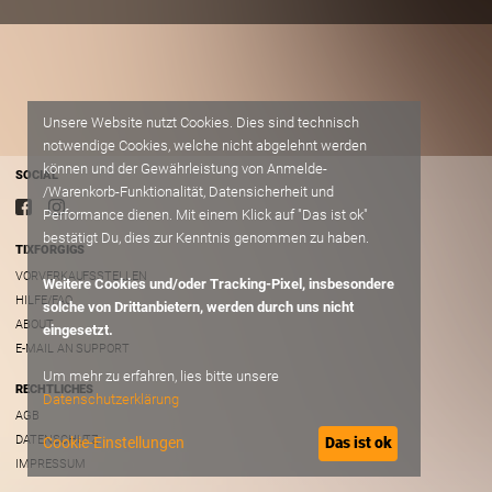
Unsere Website nutzt Cookies. Dies sind technisch
notwendige Cookies, welche nicht abgelehnt werden
können und der Gewährleistung von Anmelde-
SOCIAL
/Warenkorb-Funktionalität, Datensicherheit und
Performance dienen. Mit einem Klick auf "Das ist ok"
bestätigt Du, dies zur Kenntnis genommen zu haben.
TIXFORGIGS
VORVERKAUFSSTELLEN
Weitere Cookies und/oder Tracking-Pixel, insbesondere
HILFE/FAQ
solche von Drittanbietern, werden durch uns nicht
ABOUT
eingesetzt.
E-MAIL AN SUPPORT
Um mehr zu erfahren, lies bitte unsere
RECHTLICHES
Datenschutzerklärung
AGB
DATENSCHUTZ
Cookie-Einstellungen
Das ist ok
IMPRESSUM