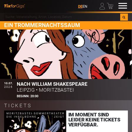
00
DE
EN
EIN TROMMERNACHTSSAUM
NACH WILLIAM SHAKESPEARE
10.07.
2026
LEIPZIG
•
MORITZBASTEI
BEGINN:
20:00
TICKETS
IM MOMENT SIND
LEIDER KEINE TICKETS
VERFÜGBAR.