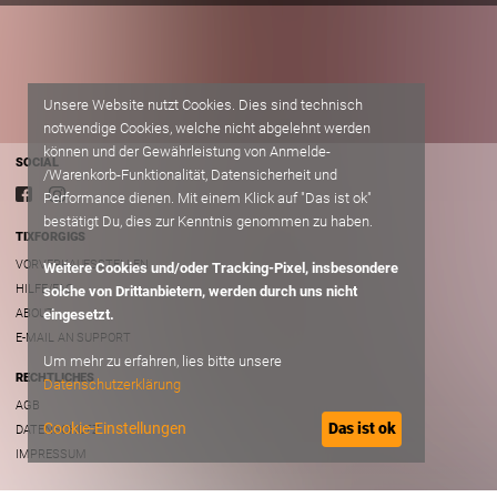
Unsere Website nutzt Cookies. Dies sind technisch
notwendige Cookies, welche nicht abgelehnt werden
können und der Gewährleistung von Anmelde-
SOCIAL
/Warenkorb-Funktionalität, Datensicherheit und
Performance dienen. Mit einem Klick auf "Das ist ok"
bestätigt Du, dies zur Kenntnis genommen zu haben.
TIXFORGIGS
VORVERKAUFSSTELLEN
Weitere Cookies und/oder Tracking-Pixel, insbesondere
HILFE/FAQ
solche von Drittanbietern, werden durch uns nicht
ABOUT
eingesetzt.
E-MAIL AN SUPPORT
Um mehr zu erfahren, lies bitte unsere
RECHTLICHES
Datenschutzerklärung
AGB
Cookie-Einstellungen
Das ist ok
DATENSCHUTZ
IMPRESSUM
B2B