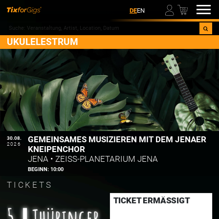
00
DE
EN
UKULELESTRUM
GEMEINSAMES MUSIZIEREN MIT DEM JENAER
30.08.
2026
KNEIPENCHOR
JENA
•
ZEISS-PLANETARIUM JENA
BEGINN:
10:00
TICKETS
TICKET ERMÄSSIGT