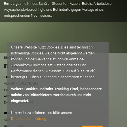
Ermäßigt sind Kinder, Schüler, Studenten, Azubis, Bufdis, Arbeitslose,
Asysuchende/berechtigte und Behinderte gegen Vorlage eines
entsprechenden Nachweises.
Unsere Website nutzt Cookies. Dies sind technisch
notwendige Cookies, welche nicht abgelehnt werden
SOCIAL
können und der Gewährleistung von Anmelde-
/Warenkorb-Funktionalität, Datensicherheit und
Performance dienen. Mit einem Klick auf "Das ist ok"
bestätigt Du, dies zur Kenntnis genommen zu haben.
TIXFORGIGS
VORVERKAUFSSTELLEN
Weitere Cookies und/oder Tracking-Pixel, insbesondere
HILFE/FAQ
solche von Drittanbietern, werden durch uns nicht
ABOUT
eingesetzt.
E-MAIL AN SUPPORT
Um mehr zu erfahren, lies bitte unsere
RECHTLICHES
Datenschutzerklärung
AGB
DATENSCHUTZ