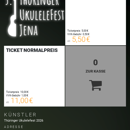
5,50 €
00
E-TICKET
5,75 €
Ticketpreis
5,00 €
00
VVK-Gebühr
0,50 €
SYSTEMTICKET
5,50 €
ab
zzgl. Buchungsgebühr
TICKET NORMALPREIS
0
ZUR KASSE
11,00 €
00
E-TICKET
11,25 €
Ticketpreis
10,00 €
00
VVK-Gebühr
1,00 €
SYSTEMTICKET
11,00 €
ab
zzgl. Buchungsgebühr
KÜNSTLER
Thüringer Ukulelefest 2026
ADRESSE