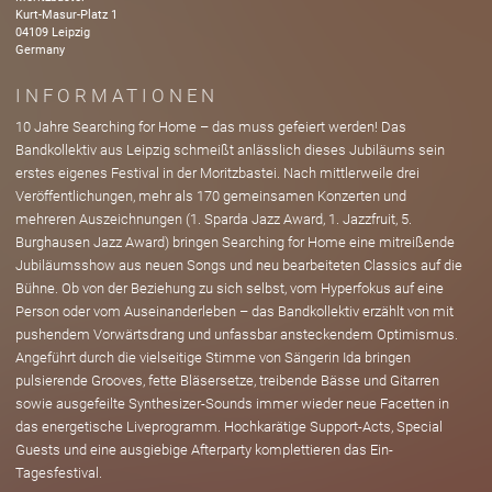
Kurt-Masur-Platz
1
04109
Leipzig
Germany
INFORMATIONEN
10 Jahre Searching for Home – das muss gefeiert werden! Das
Bandkollektiv aus Leipzig schmeißt anlässlich dieses Jubiläums sein
erstes eigenes Festival in der Moritzbastei. Nach mittlerweile drei
Veröffentlichungen, mehr als 170 gemeinsamen Konzerten und
mehreren Auszeichnungen (1. Sparda Jazz Award, 1. Jazzfruit, 5.
Burghausen Jazz Award) bringen Searching for Home eine mitreißende
Jubiläumsshow aus neuen Songs und neu bearbeiteten Classics auf die
Bühne. Ob von der Beziehung zu sich selbst, vom Hyperfokus auf eine
Person oder vom Auseinanderleben – das Bandkollektiv erzählt von mit
pushendem Vorwärtsdrang und unfassbar ansteckendem Optimismus.
Angeführt durch die vielseitige Stimme von Sängerin Ida bringen
pulsierende Grooves, fette Bläsersetze, treibende Bässe und Gitarren
sowie ausgefeilte Synthesizer-Sounds immer wieder neue Facetten in
das energetische Liveprogramm. Hochkarätige Support-Acts, Special
Guests und eine ausgiebige Afterparty komplettieren das Ein-
Tagesfestival.