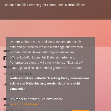
Ein Muss für alle Searching-for-Home- und Livemusikfans!!!
Unsere Website nutzt Cookies. Dies sind technisch
notwendige Cookies, welche nicht abgelehnt werden
SOCIAL
können und der Gewährleistung von Anmelde-
/Warenkorb-Funktionalität, Datensicherheit und
Performance dienen. Mit einem Klick auf "Das ist ok"
bestätigt Du, dies zur Kenntnis genommen zu haben.
TIXFORGIGS
VORVERKAUFSSTELLEN
Weitere Cookies und/oder Tracking-Pixel, insbesondere
HILFE/FAQ
solche von Drittanbietern, werden durch uns nicht
ABOUT
eingesetzt.
E-MAIL AN SUPPORT
Um mehr zu erfahren, lies bitte unsere
RECHTLICHES
Datenschutzerklärung
AGB
DATENSCHUTZ