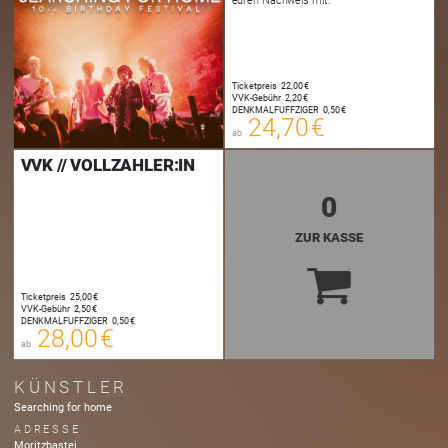
24,70 €
00
E-TICKET
Ticketpreis
22,00 €
24,95 €
VVK-Gebühr
2,20 €
00
DENKMALFUFFZIGER
0,50 €
SYSTEMTICKET
24,70 €
ab
zzgl. Buchungsgebühr
VVK // VOLLZAHLER:IN
0
ZUR KASSE
28,00 €
00
E-TICKET
Ticketpreis
25,00 €
28,25 €
VVK-Gebühr
2,50 €
00
DENKMALFUFFZIGER
0,50 €
SYSTEMTICKET
28,00 €
ab
zzgl. Buchungsgebühr
KÜNSTLER
Searching for home
ADRESSE
Moritzbastei