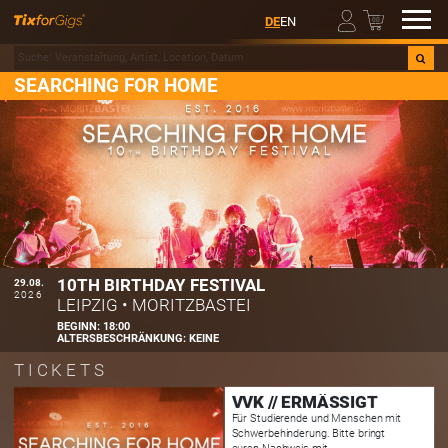
00
DE
EN
SEARCHING FOR HOME
10TH BIRTHDAY FESTIVAL
29.08.
2026
LEIPZIG
•
MORITZBASTEI
BEGINN:
18:00
ALTERSBESCHRÄNKUNG:
KEINE
TICKETS
VVK // ERMÄSSIGT
Für Studierende und Menschen mit
Schwerbehinderung. Bitte bringt
euren Nachweis mit.