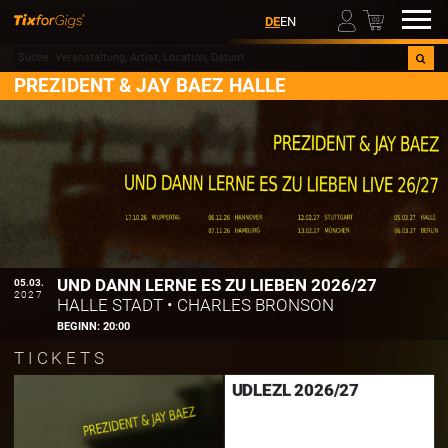
00
DE
EN
PREZIDENT & JAY BAEZ HALLE
UND DANN LERNE ES ZU LIEBEN 2026/27
05.03.
2027
HALLE STADT
•
CHARLES BRONSON
BEGINN:
20:00
TICKETS
UDLEZL 2026/27