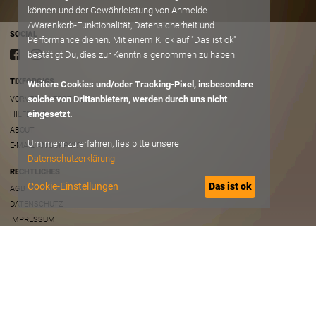
können und der Gewährleistung von Anmelde-
/Warenkorb-Funktionalität, Datensicherheit und
SOCIAL
Performance dienen. Mit einem Klick auf "Das ist ok"
bestätigt Du, dies zur Kenntnis genommen zu haben.
TIXFORGIGS
Weitere Cookies und/oder Tracking-Pixel, insbesondere
solche von Drittanbietern, werden durch uns nicht
VORVERKAUFSSTELLEN
eingesetzt.
HILFE/FAQ
ABOUT
Um mehr zu erfahren, lies bitte unsere
E-MAIL AN SUPPORT
Datenschutzerklärung
RECHTLICHES
Cookie-Einstellungen
Das ist ok
AGB
DATENSCHUTZ
IMPRESSUM
B2B
VERANSTALTER ACCOUNT