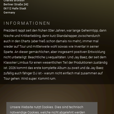
Charles Bronson
Berliner Straße
242
06112
Halle Stadt
Germany
INFORMATIONEN
Prezident rappt seit den frühen 00er Jahren, war lange Geheimtipp, dann
Nische und Kritikerliebling, dann kurz Skandalrapper, zwischendurch
auch in den Charts (aber hieß schon damals nix mehr), immer mal
wieder auf Tour und mittlerweile wohl sowas wie Inventar in seiner
Sparte. An dieser gemächlichen, aber insgesamt positiven Entwicklung
nicht unbeteiligt: Beachtliche Livequalitäten. Und Jay Baez, der seit dem
Klassiker Limbus für einen wesentlichen Teil der Produktionen zuständig
ist. 2026 kommt das erste komplette Album zu zweit und da Jay Baez
zufällig auch fähiger DJ ist - warum nicht einfach mal zusammen auf
Tour gehen. Wird super. Kommt rum.
Unsere Website nutzt Cookies. Dies sind technisch
notwendige Cookies, welche nicht abgelehnt werden