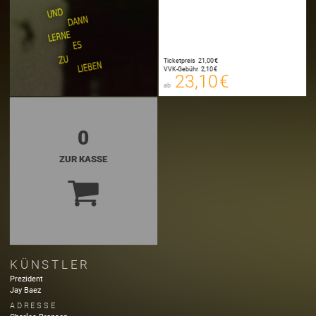
23,10 €
Ticketpreis
21,00 €
00
VVK-Gebühr
2,10 €
E-TICKET
23,10 €
ab
zzgl. Buchungsgebühr
0
ZUR KASSE
KÜNSTLER
Prezident
Jay Baez
ADRESSE