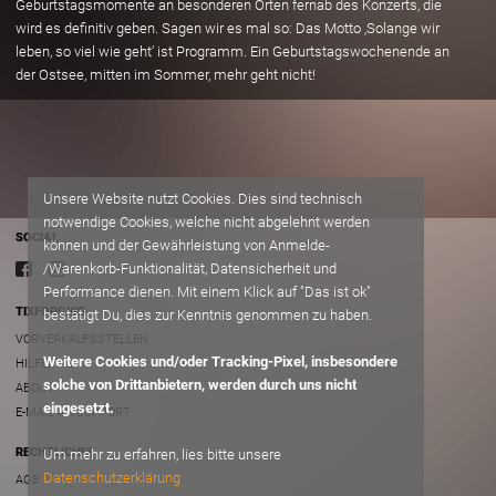
Geburtstagsmomente an besonderen Orten fernab des Konzerts, die
wird es definitiv geben. Sagen wir es mal so: Das Motto ‚Solange wir
leben, so viel wie geht‘ ist Programm. Ein Geburtstagswochenende an
der Ostsee, mitten im Sommer, mehr geht nicht!
Unsere Website nutzt Cookies. Dies sind technisch
notwendige Cookies, welche nicht abgelehnt werden
SOCIAL
können und der Gewährleistung von Anmelde-
/Warenkorb-Funktionalität, Datensicherheit und
Performance dienen. Mit einem Klick auf "Das ist ok"
TIXFORGIGS
bestätigt Du, dies zur Kenntnis genommen zu haben.
VORVERKAUFSSTELLEN
Weitere Cookies und/oder Tracking-Pixel, insbesondere
HILFE/FAQ
solche von Drittanbietern, werden durch uns nicht
ABOUT
eingesetzt.
E-MAIL AN SUPPORT
RECHTLICHES
Um mehr zu erfahren, lies bitte unsere
Datenschutzerklärung
AGB