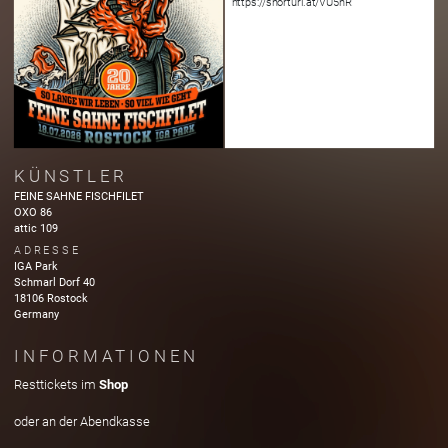
https://shorturl.at/VU5nR
KÜNSTLER
FEINE SAHNE FISCHFILET
OXO 86
attic 109
ADRESSE
IGA Park
Schmarl Dorf
40
18106
Rostock
Germany
INFORMATIONEN
Resttickets im
Shop
oder an der Abendkasse