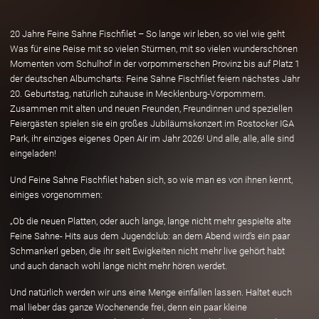
20 Jahre Feine Sahne Fischfilet – So lange wir leben, so viel wie geht
Was für eine Reise mit so vielen Stürmen, mit so vielen wunderschönen
Momenten vom Schulhof in der vorpommerschen Provinz bis auf Platz 1
der deutschen Albumcharts: Feine Sahne Fischfilet feiern nächstes Jahr
20. Geburtstag, natürlich zuhause in Mecklenburg-Vorpommern.
Zusammen mit alten und neuen Freunden, Freundinnen und speziellen
Feiergästen spielen sie ein großes Jubiläumskonzert im Rostocker IGA
Park, ihr einziges eigenes Open Air im Jahr 2026! Und alle, alle, alle sind
eingeladen!
Und Feine Sahne Fischfilet haben sich, so wie man es von ihnen kennt,
einiges vorgenommen:
„Ob die neuen Platten, oder auch lange, lange nicht mehr gespielte alte
Feine Sahne- Hits aus dem Jugendclub: an dem Abend wird’s ein paar
Schmankerl geben, die ihr seit Ewigkeiten nicht mehr live gehört habt
und auch danach wohl lange nicht mehr hören werdet.
Und natürlich werden wir uns eine Menge einfallen lassen. Haltet euch
mal lieber das ganze Wochenende frei, denn ein paar kleine