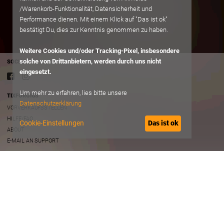
/Warenkorb-Funktionalität, Datensicherheit und
Performance dienen. Mit einem Klick auf "Das ist ok"
bestätigt Du, dies zur Kenntnis genommen zu haben.
Weitere Cookies und/oder Tracking-Pixel, insbesondere
solche von Drittanbietern, werden durch uns nicht
SOCIAL
eingesetzt.
Um mehr zu erfahren, lies bitte unsere
TIXFORGIGS
Datenschutzerklärung
VORVERKAUFSSTELLEN
HILFE/FAQ
Cookie-Einstellungen
Das ist ok
ABOUT
E-MAIL AN SUPPORT
RECHTLICHES
AGB
DATENSCHUTZ
IMPRESSUM
B2B