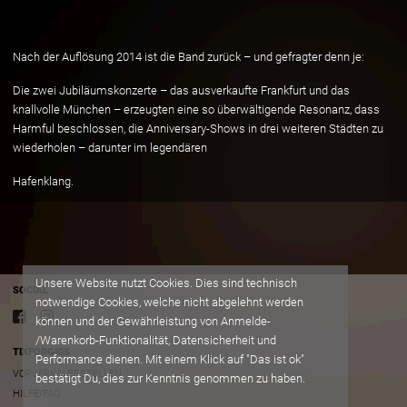
Nach der Auflösung 2014 ist die Band zurück – und gefragter denn je:
Die zwei Jubiläumskonzerte – das ausverkaufte Frankfurt und das
knallvolle München – erzeugten eine so überwältigende Resonanz, dass
Harmful beschlossen, die Anniversary-Shows in drei weiteren Städten zu
wiederholen – darunter im legendären
Hafenklang.
Unsere Website nutzt Cookies. Dies sind technisch
SOCIAL
notwendige Cookies, welche nicht abgelehnt werden
können und der Gewährleistung von Anmelde-
/Warenkorb-Funktionalität, Datensicherheit und
TIXFORGIGS
Performance dienen. Mit einem Klick auf "Das ist ok"
VORVERKAUFSSTELLEN
bestätigt Du, dies zur Kenntnis genommen zu haben.
HILFE/FAQ