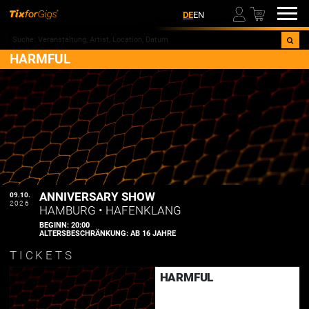
00
DE
EN
HARMFUL
ANNIVERSARY SHOW
09.10.
2026
HAMBURG
•
HAFENKLANG
BEGINN:
20:00
ALTERSBESCHRÄNKUNG:
AB 16 JAHRE
TICKETS
HARMFUL