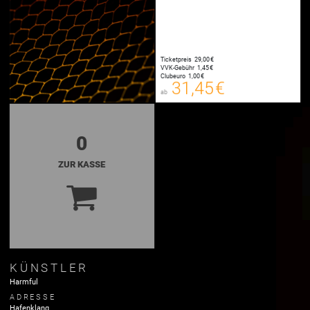
Ticketpreis
29,00 €
31,45 €
VVK-Gebühr
1,45 €
00
Clubeuro
1,00 €
E-TICKET
31,45 €
ab
zzgl. Buchungsgebühr
0
ZUR KASSE
KÜNSTLER
Harmful
ADRESSE
Hafenklang