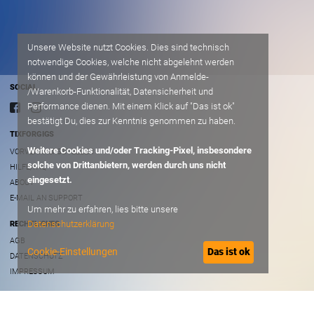
Unsere Website nutzt Cookies. Dies sind technisch
notwendige Cookies, welche nicht abgelehnt werden
können und der Gewährleistung von Anmelde-
SOCIAL
/Warenkorb-Funktionalität, Datensicherheit und
Performance dienen. Mit einem Klick auf "Das ist ok"
bestätigt Du, dies zur Kenntnis genommen zu haben.
TIXFORGIGS
Weitere Cookies und/oder Tracking-Pixel, insbesondere
VORVERKAUFSSTELLEN
solche von Drittanbietern, werden durch uns nicht
HILFE/FAQ
eingesetzt.
ABOUT
E-MAIL AN SUPPORT
Um mehr zu erfahren, lies bitte unsere
Datenschutzerklärung
RECHTLICHES
AGB
Cookie-Einstellungen
Das ist ok
DATENSCHUTZ
IMPRESSUM
B2B