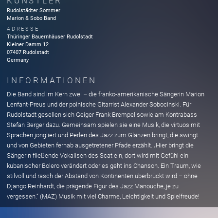
KÜNSTLER
Rudolstädter Sommer
Marion & Sobo Band
ADRESSE
Thüringer Bauernhäuser Rudolstadt
Kleiner Damm
12
07407
Rudolstadt
Germany
INFORMATIONEN
Die Band sind im Kern zwei – die franko-amerikanische Sängerin Marion
Lenfant-Preus und der polnische Gitarrist Alexander Sobocinski. Für
Rudolstadt gesellen sich Geiger Frank Brempel sowie am Kontrabass
Stefan Berger dazu. Gemeinsam spielen sie eine Musik, die virtuos mit
Sprachen jongliert und Perlen des Jazz zum Glänzen bringt, die swingt
und von Gebieten fernab ausgetretener Pfade erzählt. „Hier bringt die
Sängerin fließende Vokalisen des Scat ein, dort wird mit Gefühl ein
kubanischer Bolero verändert oder es geht ins Chanson. Ein Traum, wie
stilvoll und rasch der Abstand von Kontinenten überbrückt wird – ohne
Django Reinhardt, die prägende Figur des Jazz Manouche, je zu
vergessen.“ (MAZ) Musik mit viel Charme, Leichtigkeit und Spielfreude!