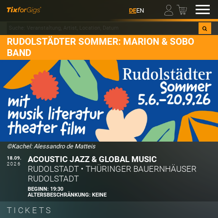
00
DE
EN
RUDOLSTÄDTER SOMMER: MARION & SOBO
BAND
©Kachel: Alessandro de Matteis
ACOUSTIC JAZZ & GLOBAL MUSIC
18.09.
2026
RUDOLSTADT
•
THÜRINGER BAUERNHÄUSER
RUDOLSTADT
BEGINN:
19:30
ALTERSBESCHRÄNKUNG:
KEINE
TICKETS