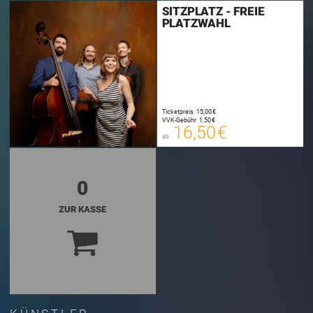
SITZPLATZ - FREIE
PLATZWAHL
16,50 €
00
E-TICKET
16,75 €
Ticketpreis
15,00 €
00
VVK-Gebühr
1,50 €
SYSTEMTICKET
16,50 €
ab
zzgl. Buchungsgebühr
0
ZUR KASSE