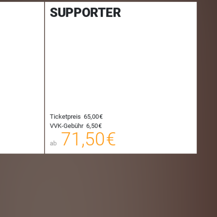
SUPPORTER
Ticketpreis
65,00 €
38,50 €
71,50 €
VVK-Gebühr
6,50 €
00
71,50 €
E-TICKET
E-TICKET
ab
hungsgebühr
zzgl. Buchungsgebühr