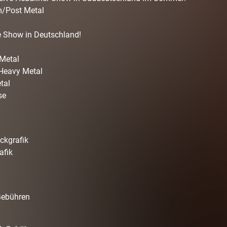
Post Metal
e Show in Deutschland!
Metal
eavy Metal
tal
se
ckgrafik
afik
Gebühren