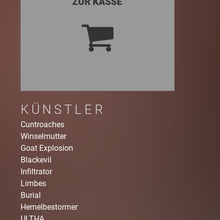
ZUR KASSE
KÜNSTLER
Cuntroaches
Winselmutter
Goat Explosion
Blackevil
Infiltrator
Limbes
Burial
Hemelbestormer
ULTHA