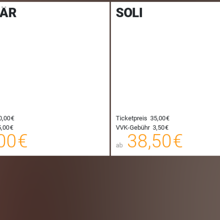
LÄR
SOLI
0,00 €
Ticketpreis
35,00 €
55,00 €
,00 €
VVK-Gebühr
3,50 €
00
00 €
38,50 €
E-TICKET
ab
zzgl. Buchungsgebühr
zzgl. Buc