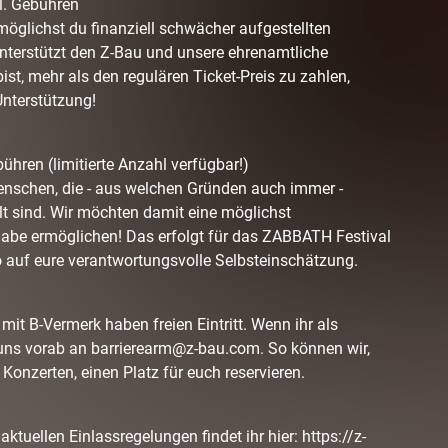
l. Gebühren
möglichst du finanziell schwächer aufgestellten
unterstützt den Z-Bau und unsere ehrenamtliche
ist, mehr als den regulären Ticket-Preis zu zahlen,
Unterstützung!
ühren (limitierte Anzahl verfügbar!)
Menschen, die - aus welchen Gründen auch immer -
llt sind. Wir möchten damit eine möglichst
lhabe ermöglichen! Das erfolgt für das ZABBATH Festival
 auf eure verantwortungsvolle Selbsteinschätzung.
it B-Vermerk haben freien Eintritt. Wenn ihr als
uns vorab an barrierearm@z-bau.com. So können wir,
Konzerten, einen Platz für euch reservieren.
aktuellen Einlassregelungen findet ihr hier: https://z-