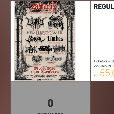
REGU
Ticketpreis
5
VVK-Gebühr
5
00
55,
ab
0