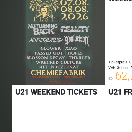
Ticketpreis
5
VVK-Gebühr
5
00
62,
ab
U21 WEEKEND TICKETS
U21 F