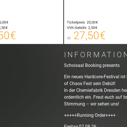
5,00 €
Ticketpreis
25,00 €
27,50 €
,50 €
VVK-Gebühr
2,50 €
00
50 €
27,50 €
E-TICKET
ab
zzgl. Buchungsgebühr
zzgl. Buc
INFORMATIO
Schoisaal Booking presents
Ein neues Hardcore-Festival ist
of Chaos Fest sein Debüt!
In der Chemiefabrik Dresden he
ordentlich ein. Freut euch auf 
Stimmung – wir sehen uns!
+++++Running Order++++
Freitag,07.08.26