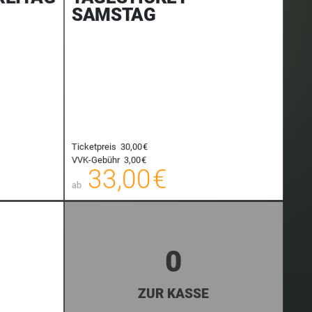
SAMSTAG
Ticketpreis
30,00 €
33,00 €
33,00 €
VVK-Gebühr
3,00 €
00
33,00 €
E-TICKET
E-TICKET
ab
hungsgebühr
zzgl. Buchungsgebühr
0
ZUR KASSE