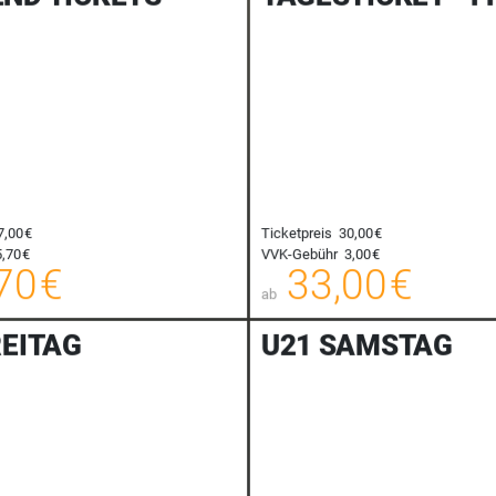
7,00 €
Ticketpreis
30,00 €
62,70 €
,70 €
VVK-Gebühr
3,00 €
00
70 €
33,00 €
E-TICKET
ab
zzgl. Buchungsgebühr
zzgl. Buc
REITAG
U21 SAMSTAG