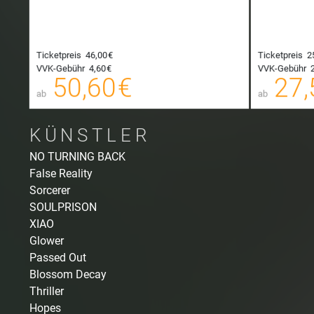
Ticketpreis
46,00 €
Ticketpreis
2
50,60 €
VVK-Gebühr
4,60 €
VVK-Gebühr
2
00
00
50,60 €
27,
E-TICKET
ab
ab
zzgl. Buchungsgebühr
KÜNSTLER
NO TURNING BACK
False Reality
Sorcerer
SOULPRISON
XIAO
Glower
Passed Out
Blossom Decay
Thriller
Hopes