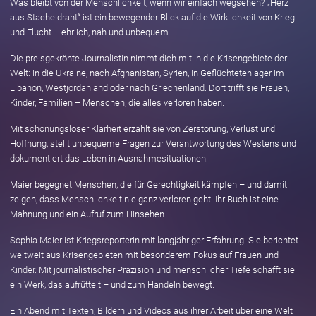
Was bleibt von der Menschlichkeit, wenn wir einfach wegsehen? „Herz
aus Stacheldraht“ ist ein bewegender Blick auf die Wirklichkeit von Krieg
und Flucht – ehrlich, nah und unbequem.
Die preisgekrönte Journalistin nimmt dich mit in die Krisengebiete der
Welt: in die Ukraine, nach Afghanistan, Syrien, in Geflüchtetenlager im
Libanon, Westjordanland oder nach Griechenland. Dort trifft sie Frauen,
Kinder, Familien – Menschen, die alles verloren haben.
Mit schonungsloser Klarheit erzählt sie von Zerstörung, Verlust und
Hoffnung, stellt unbequeme Fragen zur Verantwortung des Westens und
dokumentiert das Leben in Ausnahmesituationen.
Maier begegnet Menschen, die für Gerechtigkeit kämpfen – und damit
zeigen, dass Menschlichkeit nie ganz verloren geht. Ihr Buch ist eine
Mahnung und ein Aufruf zum Hinsehen.
Sophia Maier ist Kriegsreporterin mit langjähriger Erfahrung. Sie berichtet
weltweit aus Krisengebieten mit besonderem Fokus auf Frauen und
Kinder. Mit journalistischer Präzision und menschlicher Tiefe schafft sie
ein Werk, das aufrüttelt – und zum Handeln bewegt.
Ein Abend mit Texten, Bildern und Videos aus ihrer Arbeit über eine Welt