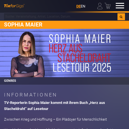
00
DE
EN
SOPHIA MAIER
GENRES
INFORMATIONEN
TV-Reporterin Sophia Maier kommt mit ihrem Buch „Herz aus
Stacheldraht“ auf Lesetour
Zwischen Krieg und Hoffnung – Ein Plädoyer für Menschlichkeit