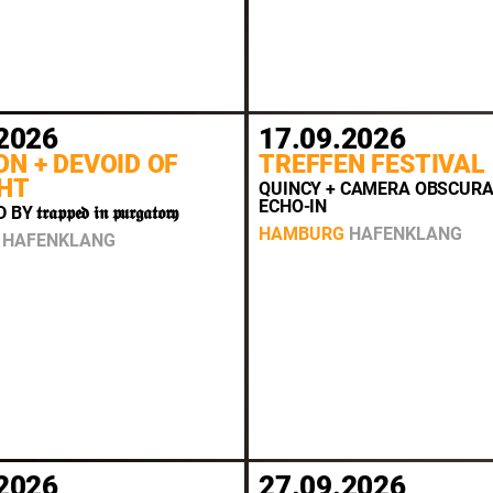
2026
17.09.2026
N + DEVOID OF
TREFFEN FESTIVAL
HT
QUINCY + CAMERA OBSCURA 
ECHO-IN
𝖆𝖕𝖕𝖊𝖉 𝖎𝖓 𝖕𝖚𝖗𝖌𝖆𝖙𝖔𝖗𝖞
HAMBURG
HAFENKLANG
HAFENKLANG
2026
27.09.2026