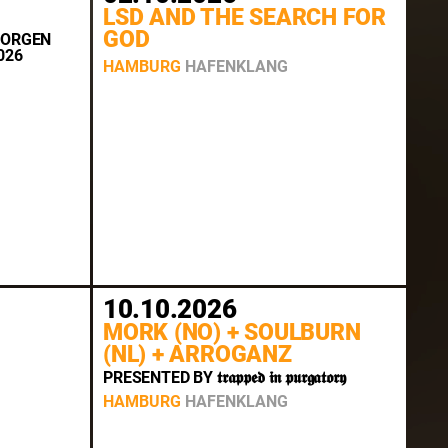
LSD AND THE SEARCH FOR
GOD
 MORGEN
026
HAMBURG
HAFENKLANG
10.10.2026
MORK (NO) + SOULBURN
(NL) + ARROGANZ
PRESENTED BY 𝖙𝖗𝖆𝖕𝖕𝖊𝖉 𝖎𝖓 𝖕𝖚𝖗𝖌𝖆𝖙𝖔𝖗𝖞
HAMBURG
HAFENKLANG