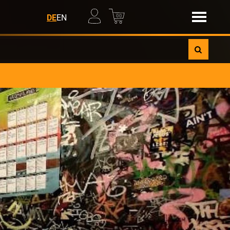
00
DE
EN