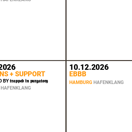
2026
10.12.2026
NS + SUPPORT
EBBB
𝖆𝖕𝖕𝖊𝖉 𝖎𝖓 𝖕𝖚𝖗𝖌𝖆𝖙𝖔𝖗𝖞
HAMBURG
HAFENKLANG
HAFENKLANG