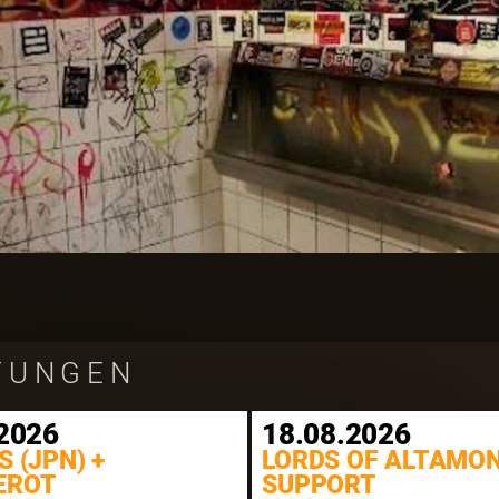
TUNGEN
2026
18.08.2026
S (JPN) +
LORDS OF ALTAMON
EROT
SUPPORT