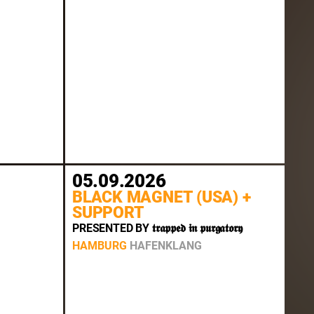
05.09.2026
BLACK MAGNET (USA) +
SUPPORT
PRESENTED BY 𝖙𝖗𝖆𝖕𝖕𝖊𝖉 𝖎𝖓 𝖕𝖚𝖗𝖌𝖆𝖙𝖔𝖗𝖞
HAMBURG
HAFENKLANG