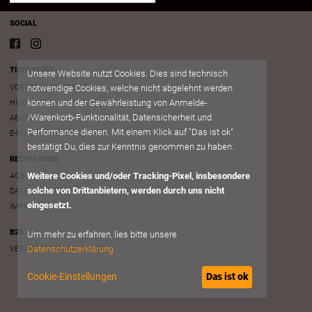
SOCIAL
TIXFORGIGS
Unsere Website nutzt Cookies. Dies sind technisch
VORVERKAUFSSTELLEN
notwendige Cookies, welche nicht abgelehnt werden
können und der Gewährleistung von Anmelde-
HILFE/FAQ
/Warenkorb-Funktionalität, Datensicherheit und
ABOUT
Performance dienen. Mit einem Klick auf "Das ist ok"
E-MAIL AN SUPPORT
bestätigt Du, dies zur Kenntnis genommen zu haben.
RECHTLICHES
Weitere Cookies und/oder Tracking-Pixel, insbesondere
AGB
solche von Drittanbietern, werden durch uns nicht
DATENSCHUTZ
eingesetzt.
IMPRESSUM
B2B
Um mehr zu erfahren, lies bitte unsere
Datenschutzerklärung
VERANSTALTER ACCOUNT
Cookie-Einstellungen
Das ist ok