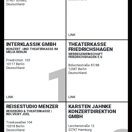
07907 Schleiz
Deutschland
LINK
INTERKLASSIK GMBH
THEATERKASSE
FRIEDRICHSHAGEN
KONZERT -UND THEATERKASSE IM
MELIA BERLIN
WERBEGEMEINSCHAFT
FRIEDRICHSHAGEN E.V.
Friedrichstr. 103
10117 Berlin
Bölschestraße 87/88
Deutschland
12587 Berlin
Deutschland
LINK
LINK
REISESTUDIO MENZER
KARSTEN JAHNKE
KONZERTDIREKTION
REISEBÜRO & THEATERKASSE |
INH.VICKY JOEL
GMBH
Treskowallee 104
Lerchenstraße 12
10318 Berlin
22767 Hamburg
Deutschland