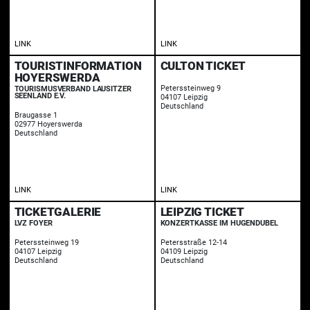
LINK
LINK
TOURISTINFORMATION
CULTON TICKET
HOYERSWERDA
Peterssteinweg 9
TOURISMUSVERBAND LAUSITZER
SEENLAND E.V.
04107 Leipzig
Deutschland
Braugasse 1
02977 Hoyerswerda
Deutschland
LINK
LINK
TICKETGALERIE
LEIPZIG TICKET
LVZ FOYER
KONZERTKASSE IM HUGENDUBEL
Peterssteinweg 19
Petersstraße 12-14
04107 Leipzig
04109 Leipzig
Deutschland
Deutschland