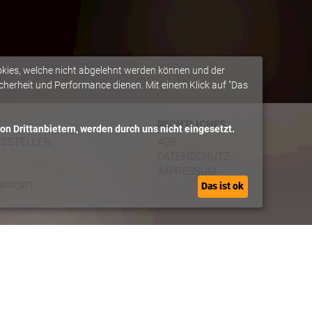
okies, welche nicht abgelehnt werden können und der
herheit und Performance dienen. Mit einem Klick auf "Das
RECHTLICHES
n Drittanbietern, werden durch uns nicht eingesetzt.
FSSTELLEN
AGB
DATENSCHUTZ
IMPRESSUM
UPPORT
Das ist ok