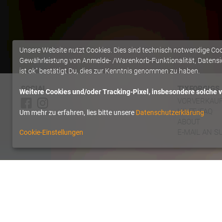
Unsere Website nutzt Cookies. Dies sind technisch notwendige Co
Gewährleistung von Anmelde- /Warenkorb-Funktionalität, Datensic
ist ok" bestätigt Du, dies zur Kenntnis genommen zu haben.
SOCIAL
TIXFORGIGS
Weitere Cookies und/oder Tracking-Pixel, insbesondere solche vo
VORVERKAU
HILFE/FAQ
Um mehr zu erfahren, lies bitte unsere
Datenschutzerklärung
ABOUT
E-MAIL AN S
Cookie-Einstellungen