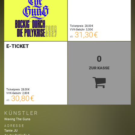
31,30 €
Ticketpreis
28,00 €
00
VVK-Gebühr
3,30 €
FANTIX
31,30 €
ab
zzgl. Buchungsgebühr
E-TICKET
0
ZUR KASSE
30,80 €
Ticketpreis
28,00 €
00
VVK-Gebühr
2,80 €
E-TICKET
30,80 €
ab
zzgl. Buchungsgebühr
KÜNSTLER
Waving The Guns
ADRESSE
Tante JU