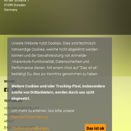
An der Schleife
1
01099
Dresden
Germany
Unsere Website nutzt Cookies. Dies sind technisch
notwendige Cookies, welche nicht abgelehnt werden
können und der Gewährleistung von Anmelde-
/Warenkorb-Funktionalität, Datensicherheit und
Performance dienen. Mit einem Klick auf "Das ist ok"
bestätigt Du, dies zur Kenntnis genommen zu haben.
SOCIAL
Weitere Cookies und/oder Tracking-Pixel, insbesondere
solche von Drittanbietern, werden durch uns nicht
eingesetzt.
TIXFORGIGS
VORVERKAUFSSTELLEN
Um mehr zu erfahren, lies bitte unsere
HILFE/FAQ
Datenschutzerklärung
ABOUT
E-MAIL AN SUPPORT
Cookie-Einstellungen
Das ist ok