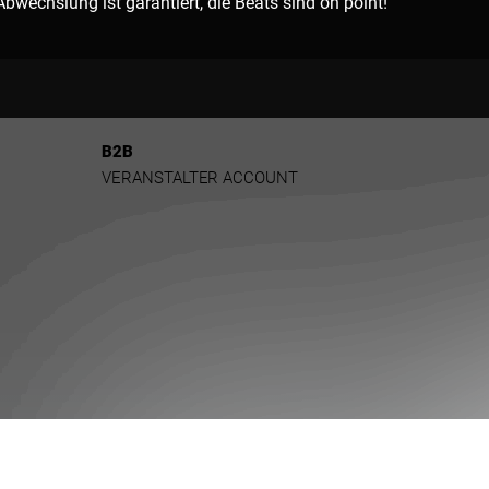
wechslung ist garantiert, die Beats sind on point!
B2B
VERANSTALTER ACCOUNT