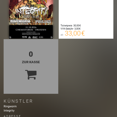
33,00 €
Ticketpreis
30,00 €
00
VVK-Gebühr
3,00 €
E-TICKET
33,00 €
ab
zzgl. Buchungsgebühr
0
ZUR KASSE
KÜNSTLER
Ringworm
Integrity
ADRESSE