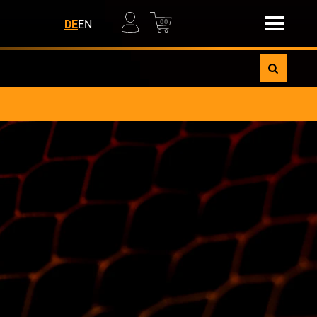
00
DE
EN