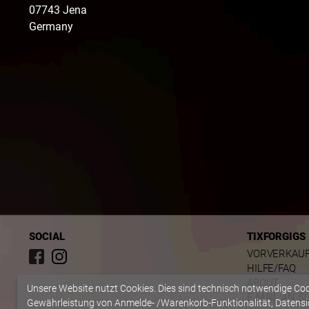
07743
Jena
Germany
SOCIAL
TIXFORGIGS
VORVERKAU
HILFE/FAQ
ABOUT
Unsere Website nutzt Cookies. Dies sind technisch notwendige Co
E-MAIL AN S
Gewährleistung von Anmelde- /Warenkorb-Funktionalität, Datensic