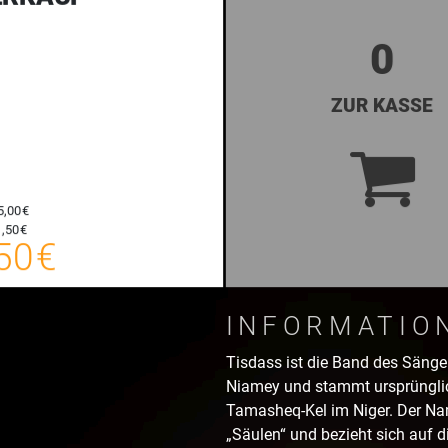
0
ZUR KASSE
5,00 €
16,50 €
,50 €
50 €
E-TICKET
zzgl. Buchungsgebühr
INFORMATIO
Tisdass ist die Band des Sänger
Niamey und stammt ursprünglic
Tamasheq-Kel im Niger. Der Na
„Säulen“ und bezieht sich auf di