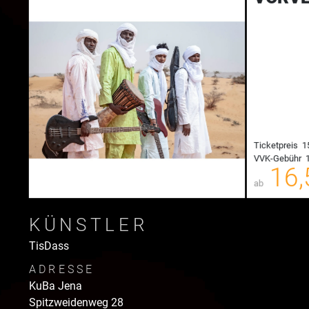
Ticketpreis
1
VVK-Gebühr
1
00
16,
ab
KÜNSTLER
TisDass
ADRESSE
KuBa Jena
Spitzweidenweg
28