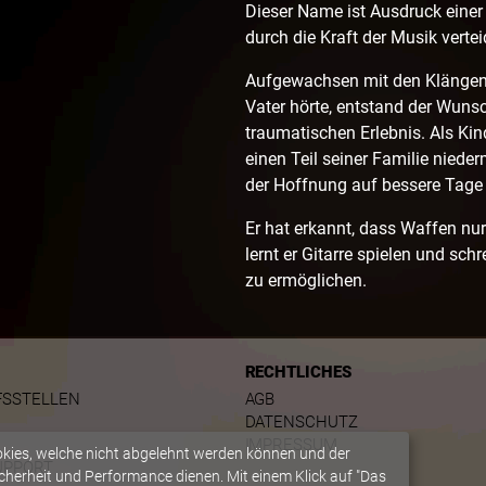
Dieser Name ist Ausdruck einer 
durch die Kraft der Musik verte
​Aufgewachsen mit den Klängen v
Vater hörte, entstand der Wuns
traumatischen Erlebnis. Als Ki
einen Teil seiner Familie nieder
der Hoffnung auf bessere Tage 
​Er hat erkannt, dass Waffen nu
lernt er Gitarre spielen und sc
zu ermöglichen.
RECHTLICHES
FSSTELLEN
AGB
DATENSCHUTZ
IMPRESSUM
okies, welche nicht abgelehnt werden können und der
UPPORT
herheit und Performance dienen. Mit einem Klick auf "Das