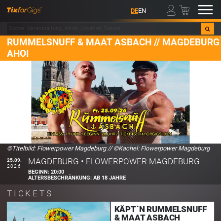
00
DE
EN
RUMMELSNUFF & MAAT ASBACH // MAGDEBURG
AHOI
©Titelbild: Flowerpower Magdeburg
//
©Kachel: Flowerpower Magdeburg
MAGDEBURG
•
FLOWERPOWER MAGDEBURG
25.09.
2026
BEGINN:
20:00
ALTERSBESCHRÄNKUNG:
AB 18 JAHRE
TICKETS
KÄPT`N RUMMELSNUFF
& MAAT ASBACH