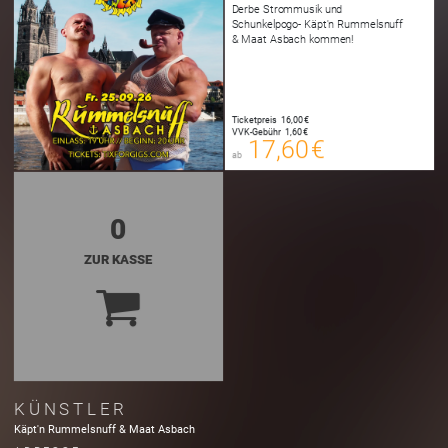
Derbe Strommusik und
Schunkelpogo- Käpt'n Rummelsnuff
& Maat Asbach kommen!
17,60 €
Ticketpreis
16,00 €
00
VVK-Gebühr
1,60 €
E-TICKET
17,60 €
ab
zzgl. Buchungsgebühr
0
ZUR KASSE
KÜNSTLER
Käpt'n Rummelsnuff & Maat Asbach