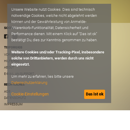
Unsere Website nutzt Cookies. Dies sind technisch
notwendige Cookies, welche nicht abgelehnt werden
können und der Gewährleistung von Anmelde-
/Warenkorb-Funktionalität, Datensicherheit und
SOCIAL
Performance dienen. Mit einem Klick auf "Das ist ok"
bestätigt Du, dies zur Kenntnis genommen zu haben.
TIXFORGIGS
Weitere Cookies und/oder Tracking-Pixel, insbesondere
VORVERKAUFSSTELLEN
solche von Drittanbietern, werden durch uns nicht
HILFE/FAQ
eingesetzt.
ABOUT
E-MAIL AN SUPPORT
Um mehr zu erfahren, lies bitte unsere
Datenschutzerklärung
RECHTLICHES
AGB
Cookie-Einstellungen
Das ist ok
DATENSCHUTZ
IMPRESSUM
B2B
VERANSTALTER ACCOUNT