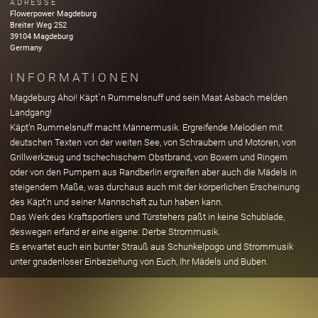
ADRESSE
Flowerpower Magdeburg
Breiter Weg
252
39104
Magdeburg
Germany
INFORMATIONEN
Magdeburg Ahoi! Käpt`n Rummelsnuff und sein Maat Asbach melden
Landgang!
Käpt’n Rummelsnuff macht Männermusik. Ergreifende Melodien mit
deutschen Texten von der weiten See, von Schraubern und Motoren, von
Grillwerkzeug und tschechischem Obstbrand, von Boxern und Ringern
oder von den Pumpern aus Randberlin ergreifen aber auch die Mädels in
steigendem Maße, was durchaus auch mit der körperlichen Erscheinung
des Käpt’n und seiner Mannschaft zu tun haben kann.
Das Werk des Kraftsportlers und Türstehers paßt in keine Schublade,
deswegen erfand er eine eigene: Derbe Strommusik.
Es erwartet euch ein bunter Strauß aus Schunkelpogo und Strommusik
unter gnadenloser Einbeziehung von Euch, Ihr Mädels und Buben.