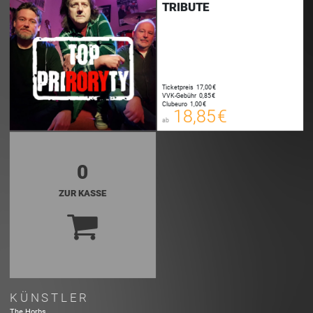
TRIBUTE
18,85 €
00
E-TICKET
Ticketpreis
17,00 €
19,10 €
VVK-Gebühr
0,85 €
00
Clubeuro
1,00 €
SYSTEMTICKET
18,85 €
ab
zzgl. Buchungsgebühr
0
ZUR KASSE
KÜNSTLER
The Horbs