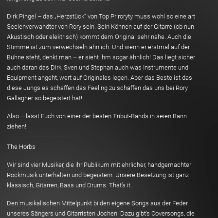
Dirk Pingel – das „Herzstück“ von Top Priroryty muss wohl so eine art
Seelenverwandter von Rory sein. Sein Können auf der Gitarre (ob nun
Akustisch oder elektrisch) kommt dem Original sehr nahe. Auch die
Stimme ist zum verwechseln ähnlich. Und wenn er erstmal auf der
Bühne steht, denkt man – er sieht ihm sogar ähnlich! Das liegt sicher
auch daran das Dirk, Sven und Stephan auch was Instrumente und
Equipment angeht, wert auf Originales legen. Aber das Beste ist das
diese Jungs es schaffen das Feeling zu schaffen das uns bei Rory
Gallagher so begeistert hat!
Also – lasst Euch von einer der besten Tribut-Bands in seien Bann
ziehen!
-----------------------------------------
The Horbs
Wir sind vier Musiker, die ihr Publikum mit ehrlicher, handgemachter
Rockmusik unterhalten und begeistern. Unsere Besetzung ist ganz
klassisch, Gitarren, Bass und Drums. That’s it.
Den musikalischen Mittelpunkt bilden eigene Songs aus der Feder
unseres Sängers und Gitarristen Jochen. Dazu gibt’s Coversongs, die