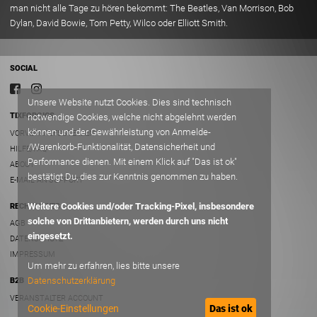
man nicht alle Tage zu hören bekommt: The Beatles, Van Morrison, Bob
Dylan, David Bowie, Tom Petty, Wilco oder Elliott Smith.
SOCIAL
Unsere Website nutzt Cookies. Dies sind technisch
TIXFORGIGS
notwendige Cookies, welche nicht abgelehnt werden
können und der Gewährleistung von Anmelde-
VORVERKAUFSSTELLEN
/Warenkorb-Funktionalität, Datensicherheit und
HILFE/FAQ
Performance dienen. Mit einem Klick auf "Das ist ok"
ABOUT
bestätigt Du, dies zur Kenntnis genommen zu haben.
E-MAIL AN SUPPORT
Weitere Cookies und/oder Tracking-Pixel, insbesondere
RECHTLICHES
solche von Drittanbietern, werden durch uns nicht
AGB
eingesetzt.
DATENSCHUTZ
IMPRESSUM
Um mehr zu erfahren, lies bitte unsere
Datenschutzerklärung
B2B
VERANSTALTER ACCOUNT
Cookie-Einstellungen
Das ist ok