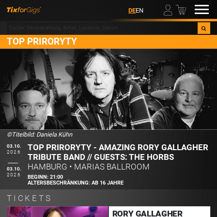
00
DE
EN
TOP PRIRORYTY
©Titelbild: Daniela Kühn
TOP PRIRORYTY - AMAZING RORY GALLAGHER
03.10.
2026
TRIBUTE BAND // GUESTS: THE HORBS
HAMBURG
•
MARIAS BALLROOM
03.10.
2026
BEGINN:
21:00
ALTERSBESCHRÄNKUNG:
AB 16 JAHRE
TICKETS
RORY GALLAGHER