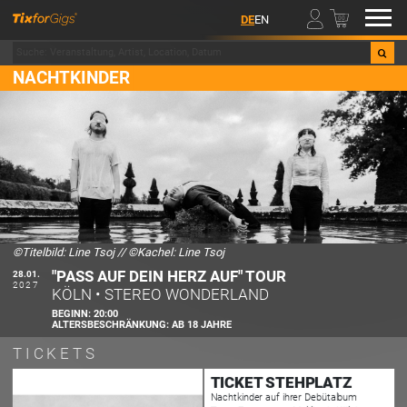
00
DE
EN
NACHTKINDER
©Titelbild: Line Tsoj
//
©Kachel: Line Tsoj
"PASS AUF DEIN HERZ AUF" TOUR
28.01.
2027
KÖLN
•
STEREO WONDERLAND
BEGINN:
20:00
ALTERSBESCHRÄNKUNG:
AB 18 JAHRE
TICKETS
TICKET STEHPLATZ
Nachtkinder auf ihrer Debütalbum