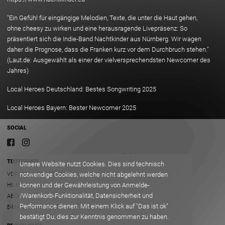
"Ein Gefühl für eingängige Melodien, Texte, die unter die Haut gehen,
ohne cheesy zu wirken und eine herausragende Livepräsenz: So
präsentiert sich die Indie-Band Nachtkinder aus Nürnberg. Wir wagen
daher die Prognose, dass die Franken kurz vor dem Durchbruch stehen."
(Laut.de: Ausgewählt als einer der vielversprechendsten Newcomer des
Jahres)
Local Heroes Deutschland: Bestes Songwriting 2025
Local Heroes Bayern: Bester Newcomer 2025
SOCIAL
TIXFORGIGS
Unsere Website nutzt Cookies. Dies sind technisch
VORVERKAUFSSTELLEN
notwendige Cookies, welche nicht abgelehnt werden
können und der Gewährleistung von Anmelde-
HILFE/FAQ
/Warenkorb-Funktionalität, Datensicherheit und
ABOUT
Performance dienen. Mit einem Klick auf "Das ist ok"
E-MAIL AN SUPPORT
bestätigt Du, dies zur Kenntnis genommen zu haben.