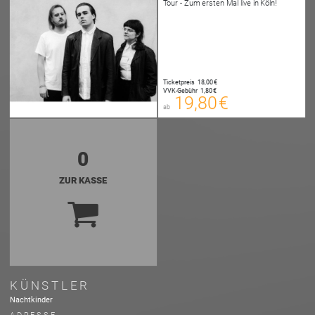
Tour - Zum ersten Mal live in Köln!
19,80 €
00
E-TICKET
20,05 €
Ticketpreis
18,00 €
00
VVK-Gebühr
1,80 €
SYSTEMTICKET
19,80 €
ab
zzgl. Buchungsgebühr
0
ZUR KASSE
KÜNSTLER
Nachtkinder